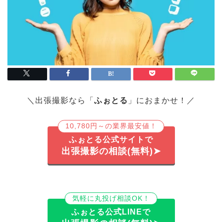
＼出張撮影なら「
ふぉとる
」におまかせ！／
10,780円～の業界最安値！
ふぉとる公式サイトで
出張撮影の相談(無料)➤
気軽に丸投げ相談OK！
ふぉとる公式LINEで