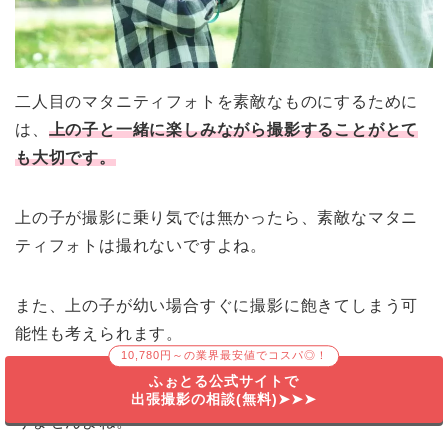
二人目のマタニティフォトを素敵なものにするために
は、
上
の子と一緒に楽しみながら撮影することがとて
も大切です。
上の子が撮影に乗り気では無かったら、素敵なマタニ
ティフォトは撮れないですよね。
また、上の子が幼い場合すぐに撮影に飽きてしまう可
能性も考えられます。
10,780円～の業界最安値でコスパ◎！
ふぉとる公式サイトで
そうなってしまってはマタニティフォトどころではあ
出張撮影の相談(無料)➤➤➤
りませんよね。