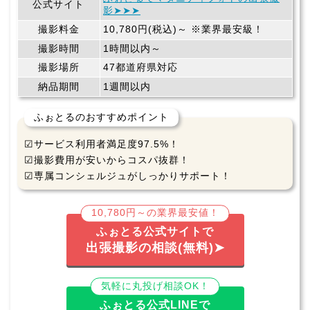
公式サイト
影➤➤➤
撮影料金
10,780円(税込)～ ※業界最安級！
撮影時間
1時間以内～
撮影場所
47都道府県対応
納品期間
1週間以内
ふぉとるのおすすめポイント
☑サービス利用者満足度97.5%！
☑撮影費用が安いからコスパ抜群！
☑専属コンシェルジュがしっかりサポート！
10,780円～の業界最安値！
ふぉとる公式サイトで
出張撮影の相談(無料)➤
気軽に丸投げ相談OK！
ふぉとる公式LINEで