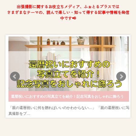
出張撮影に関するお役立ちメディア、ふぉとるプラスでは
さまざまなテーマの、読んで楽しい・知って得する記事や情報を発信
中です📢
服装で撮影しよう
還暦祝いにおすすめの写真立てを紹介！記念写真をおしゃれに飾ろう
方
「親の還暦祝いに何を贈ればいいのかわからない…」 「親の還暦祝いに写
真撮影をプ…