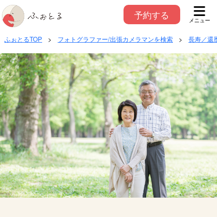
予約する
メニュー
ふぉとるTOP
>
フォトグラファー/出張カメラマンを検索
>
長寿／還