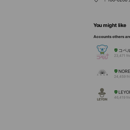
You might like
Accounts others ar
コペル
23,471 fr
NORE
24,459 fr
LEYO
46,419 fr