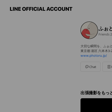
ふぉ
Friends
2
大切な瞬間を、ふぉ
東京都 港区 六本木3
www.photoru.jp/
Chat
出張撮影をもっ