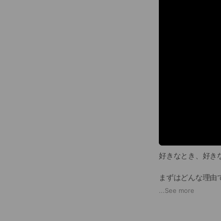
好きなとき、好き
まずはどんな理由で
専属のコンシェル
...
See more