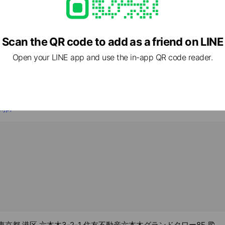
相談ください😉
Scan the QR code to add as a friend on LINE
Open your LINE app and use the in-app QR code reader.
前日でも予約OK！お気軽にお問い合わせください。
.jp/
08 東京都 港区 六本木3-2-1 住友不動産六本木グランドタワー8F