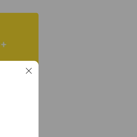
C
l
o
s
e
最適なご提案をいた