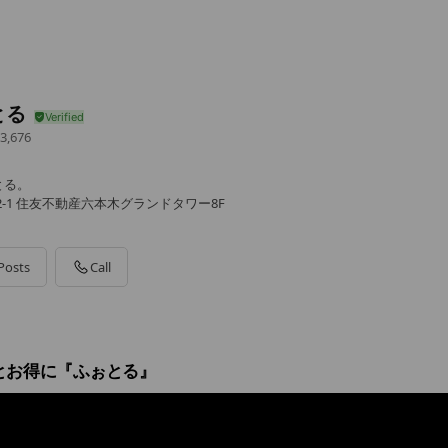
とる
3,676
とる。
-2-1 住友不動産六本木グランドタワー8F
Posts
Call
とお得に『ふぉとる』