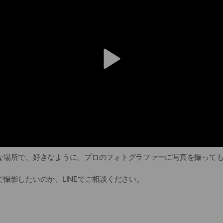
v
i
d
e
o
な場所で、好きなように、プロのフォトグラファーに写真を撮って
撮影したいのか、LINEでご相談ください。
ジュが、撮影をコーディネートいたします。