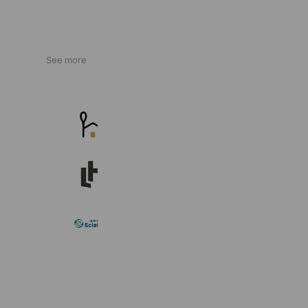
See more
homeal
15,494 friends
リビングハウス
150,826 friends
買取専門店ECLATANTE
13,904 friends
Coupons
Reward card