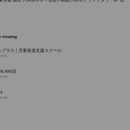
e viewing
プラス | 児童発達支援スクール
iends
N ANGE
iends
N
iends