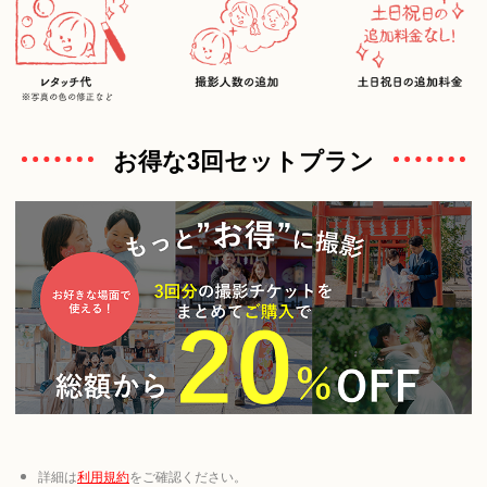
奥山 達哉
お得な3回セットプラン
kein
Kei（ケイ）
石井
詳細は
利用規約
をご確認ください。