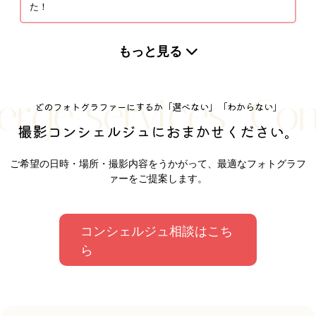
た！
shibaco／しばこ。
もっと見る
どのフォトグラファーにするか「選べない」「わからない」
Ayuka Shimazaki
撮影コンシェルジュにおまかせください。
さとうてつや
ご希望の日時・場所・撮影内容をうかがって、最適なフォトグラフ
ァーをご提案します。
コンシェルジュ相談はこち
田中 まさひろ
ら