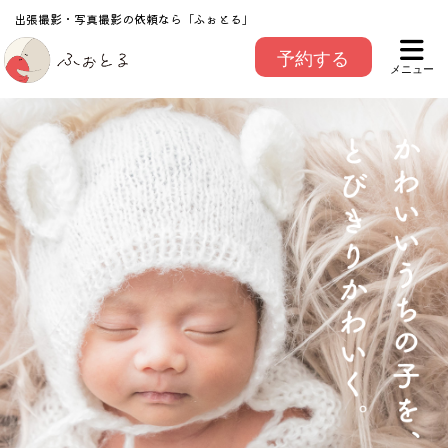
出張撮影・写真撮影の依頼なら「ふぉとる」
予約する
メニュー
みな
フジサキナナ
榊原 健太