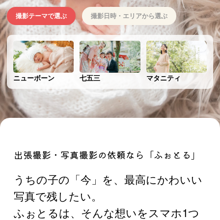
撮影テーマで選ぶ
撮影日時・エリアから選ぶ
ニューボーン
七五三
マタニティ
Yuji
出張撮影・写真撮影の依頼なら「ふぉとる」
うちの子の「今」を、最高にかわいい
mainiti.photo.day
写真で残したい。
ふぉとるは、そんな想いをスマホ1つ