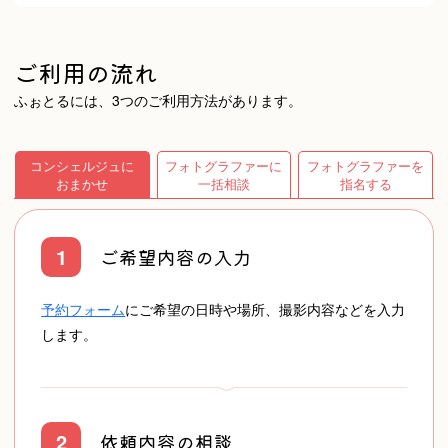
榊原 健太
ご利用の流れ
ふぉとるには、3つのご利用方法があります。
Riona
コンシェルジュに
フォトグラファーに
フォトグラファーを
おまかせ
一括相談
指名する
1
ご希望内容の入力
Yuji
予約フォーム
にご希望の日時や場所、撮影内容などを入力
かわもとじゅんいち
します。
2
依頼内容の相談