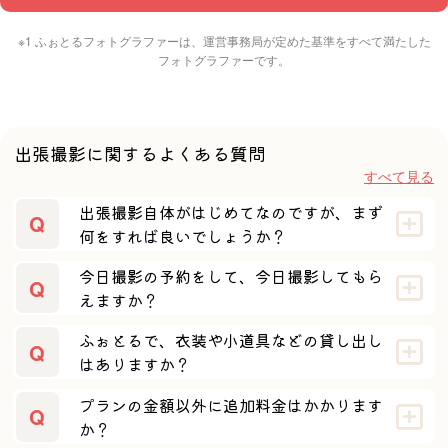
※1 ふぉとるフォトグラファーは、運営事務局が定めた基準をすべて満たした
フォトグラファーです。
出張撮影に関するよくある質問
すべて見る
出張撮影自体がはじめてなのですが、まず
Q
何をすれば良いでしょうか？
Ayuka Shimazaki
今日撮影の予約をして、今日撮影してもら
Q
えますか？
ふぉとるで、衣装や小道具などの貸し出し
Q
はありますか？
プランの金額以外に追加料金はかかります
田中 まさひろ
Q
か？