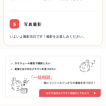
yslab(ワイズラボ)
5
写真撮影
NAGI
いよいよ撮影当日です！撮影をお楽しみください。
山本俊博
鬼塚 巧也