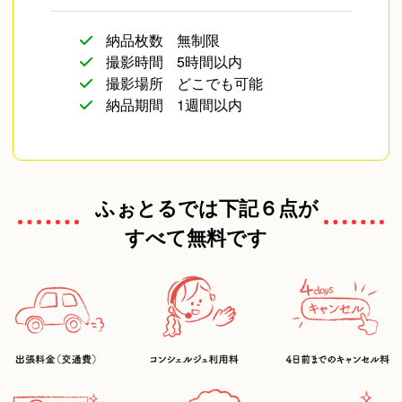
松本大樹
納品枚数
無制限
撮影時間
5時間以内
撮影場所
どこでも可能
鈴木 亮
納品期間
1週間以内
Ikkku
ふぉとるでは下記６点が
すべて無料です
菊川えりこ
くも
JUNKI