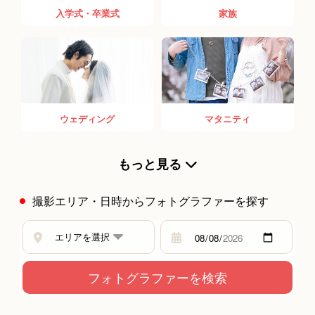
入学式・卒業式
家族
鈴木 亮
ウェディング
マタニティ
Photographer Tomo
もっと見る
撮影エリア・日時からフォトグラファーを探す
くも
安藤 早苗