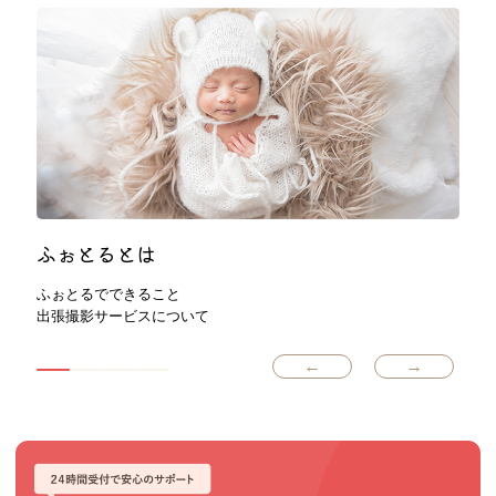
NAGI
ふぉとるとは
ふぉとるでできること
予
出張撮影サービスについて
ふ
←
→
鬼塚 巧也