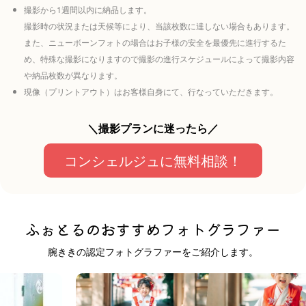
南雲 柊人(しゅうと)
撮影から1週間以内に納品します。
もち子｡
撮影時の状況または天候等により、当該枚数に達しない場合もあります。
また、ニューボーンフォトの場合はお子様の安全を最優先に進行するた
め、特殊な撮影になりますので撮影の進行スケジュールによって撮影内容
や納品枚数が異なります。
現像（プリントアウト）はお客様自身にて、行なっていただきます。
山本一孝
ひで
＼撮影プランに迷ったら／
コンシェルジュに無料相談！
Yu-ho
ふぉとるのおすすめフォトグラファー
腕ききの認定フォトグラファーをご紹介します。