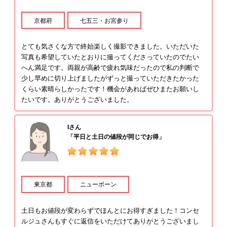
京都府
七五三・お宮参り
多賀野友輔
REI
とても気さくな方で終始楽しく撮影できました。いただいた
写真も希望していたとおりに撮ってくださっていたのでたい
へん満足です。両親が高齢で疲れ気味だったので私の判断で
少し早めに切り上げましたがずっと撮っていただきたかった
くらい素晴らしかったです！機会があればぜひまたお願いし
フォトグラファー
たいです。ありがとうございました。
ナカシマ コウジ
KEN
Iさん
「平日と土日の値段が同じでお得」
松葉 健士郎
東京都
ニューボーン
土日もお値段が変わらずでほんとにお得すぎました！コンセ
ルジュさんもすぐに返信をいただけてありがとうございまし