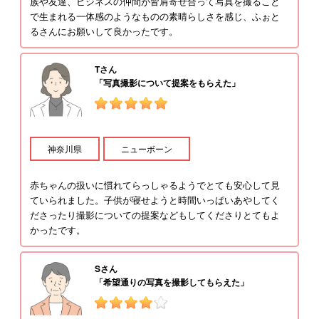
族や友達、ビジネスの仲間が皆肩寄せ合って写真を撮ること
で生まれる一体感のようなものの素晴らしさを感じ、ふぉと
るさんにお願いして良かったです。
ひで
Tさん
IKEYAN（イケやん）
「写真撮影について提案をもらえた」
神奈川県
ニューボーン
Yu-ho
赤ちゃんの扱いに慣れてらっしゃるようでとても安心して見
ていられました。子供が寝せようと時間いっぱいあやしてく
coco filmphoto
ださったり撮影についての提案などもしてくださりとてもよ
かったです。
SATOSHI /婚礼写真
Sさん
「希望通りの写真を撮影してもらえた」