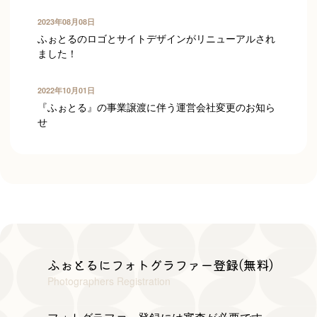
2023年08月08日
ふぉとるのロゴとサイトデザインがリニューアルされ
ました！
yslab(ワイズラボ)
2022年10月01日
『ふぉとる』の事業譲渡に伴う運営会社変更のお知ら
せ
ふぉとるにフォトグラファー登録(無料)
山本俊博
Photographers Registration