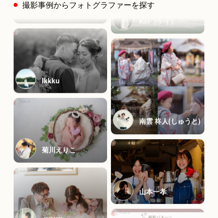
撮影事例からフォトグラファーを探す
奥山 達哉
Ikkku
Kei（ケイ）
菊川えりこ
JUNKI
南雲 柊人(しゅうと)