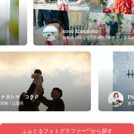
SATOSHI /婚礼写真
coco filmphoto
福島県
埼玉県
茨城県
栃木県
群馬県
REI
フォトグラファー
KEN
ナカシマ コウジ
関東
山梨県
松葉 健士郎
※1
ふぉとるフォトグラファー
から探す