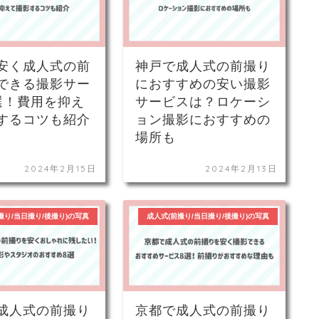
安く成人式の前
神戸で成人式の前撮り
できる撮影サー
におすすめの安い撮影
選！費用を抑え
サービスは？ロケーシ
するコツも紹介
ョン撮影におすすめの
場所も
2024年2月15日
2024年2月13日
撮り/当日撮り/後撮り)の写真
成人式(前撮り/当日撮り/後撮り)の写真
成人式の前撮り
京都で成人式の前撮り