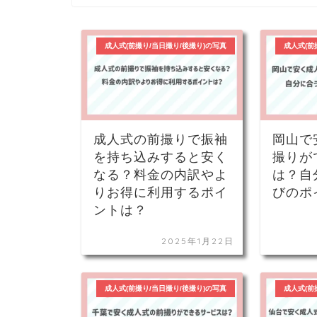
成人式(前撮り/当日撮り/後撮り)の写真
成人式(前
成人式の前撮りで振袖
岡山で
を持ち込みすると安く
撮りが
なる？料金の内訳やよ
は？自
りお得に利用するポイ
びのポ
ントは？
2025年1月22日
成人式(前撮り/当日撮り/後撮り)の写真
成人式(前