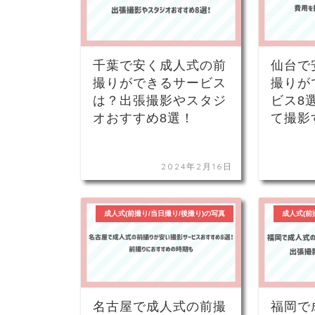
千葉で安く成人式の前
仙台で
撮りができるサービス
撮りが
は？出張撮影やスタジ
ビス8
オおすすめ8選！
て撮影
2024年2月16日
成人式(前撮り/当日撮り/後撮り)の写真
成人式(前
名古屋で成人式の前撮
福岡で