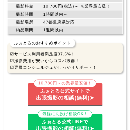
撮影料金
10,780円(税込)～ ※業界最安級！
撮影時間
1時間以内～
撮影場所
47都道府県対応
納品期間
1週間以内
ふぉとるのおすすめポイント
☑サービス利用者満足度97.5%！
☑撮影費用が安いからコスパ抜群！
☑専属コンシェルジュがしっかりサポート！
10,780円～の業界最安値！
ふぉとる公式サイトで
出張撮影の相談(無料)➤
気軽に丸投げ相談OK！
ふぉとる公式LINEで
出張撮影の相談(無料)➤