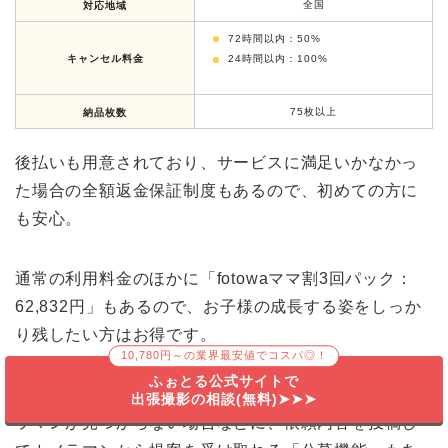
全国
対応地域
72時間以内：50%
キャンセル料金
24時間以内：100%
75枚以上
納品枚数
後払いも用意されており、サービスに満足いかなかっ
た場合の全額返金保証制度もあるので、初めての方に
も安心。
通常の利用料金のほかに「fotowaママ割3回パック：
62,832円」もあるので、お子様の成長する姿をしっか
り残したい方はお得です。
10,780円～の業界最安値でコスパ◎！
ふぉとる公式サイトで
カメラマンが決めきれない場合や、お気に入りのカメ
出張撮影の相談(無料)➤➤➤
ラマンが見つからない場合などに、依頼内容を投稿し