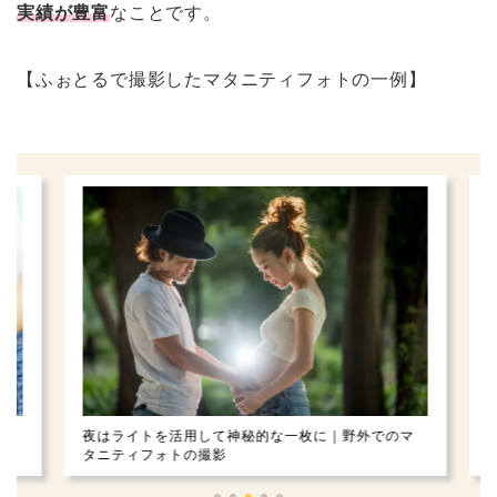
実績が豊富
なことです。
【ふぉとるで撮影したマタニティフォトの一例】
ト
エ
夜はライトを活用して神秘的な一枚に｜野外でのマ
タ
タニティフォトの撮影