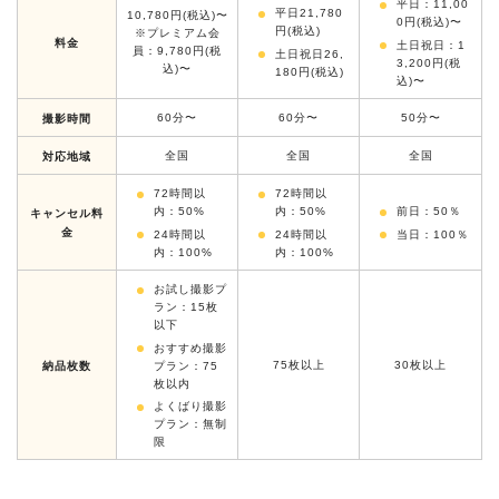
平日：11,00
平日21,780
10,780円(税込)〜
0円(税込)〜
円(税込)
※プレミアム会
料金
土日祝日：1
員：9,780円(税
土日祝日26,
3,200円(税
込)〜
180円(税込)
込)〜
60分〜
60分〜
50分〜
撮影時間
全国
全国
全国
対応地域
72時間以
72時間以
内：50%
内：50%
前日：50％
キャンセル料
金
24時間以
24時間以
当日：100％
内：100%
内：100%
お試し撮影プ
ラン：15枚
以下
おすすめ撮影
75枚以上
30枚以上
プラン：75
納品枚数
枚以内
よくばり撮影
プラン：無制
限