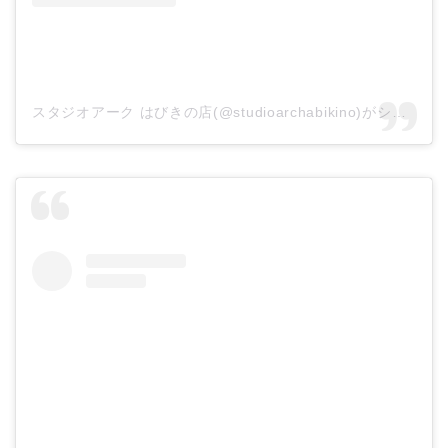
スタジオアーク はびきの店(@studioarchabikino)がシェアした投稿