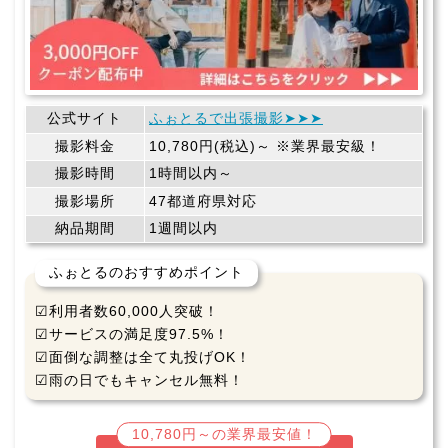
公式サイト
ふぉとるで出張撮影➤➤➤
撮影料金
10,780円(税込)～ ※業界最安級！
撮影時間
1時間以内～
撮影場所
47都道府県対応
納品期間
1週間以内
ふぉとるのおすすめポイント
☑利用者数60,000人突破！
☑サービスの満足度97.5%！
☑面倒な調整は全て丸投げOK！
☑雨の日でもキャンセル無料！
10,780円～の業界最安値！