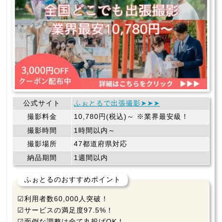
公式サイト
ふぉとるで出張撮影➤➤➤
撮影料金
10,780円(税込)～ ※業界最安級！
撮影時間
1時間以内～
撮影場所
47都道府県対応
納品期間
1週間以内
ふぉとるのおすすめポイント
☑利用者数60,000人突破！
☑サービスの満足度97.5%！
☑面倒な調整は全て丸投げOK！