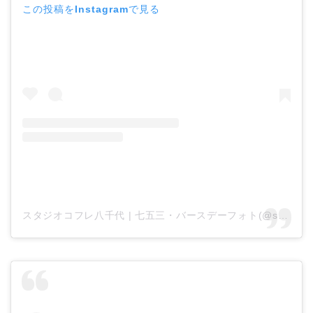
この投稿をInstagramで見る
スタジオコフレ八千代 | 七五三・バースデーフォト(@studiocoffret_yachiyo)がシェアした投稿