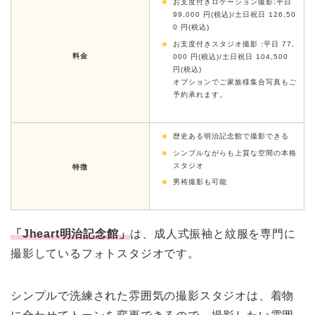
お支度付きロケーション撮影:平日
99,000 円(税込)/土日祝日 126,50
0 円(税込)
お支度付きスタジオ撮影 :平日 77,
料金
000 円(税込)/土日祝日 104,500
円(税込)
オプションでご家族様集合写真もご
予約承れます。
歴史ある明治記念館で撮影できる
シンプルながらも上質な空間の本格
スタジオ
特徴
男袴撮影も可能
「Jheart明治記念館」
は、成人式振袖と紋服を専門に
撮影しているフォトスタジオです。
シンプルで洗練された雰囲気の撮影スタジオは、着物