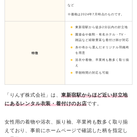
など
※価格は2024年7月時点のものです。
東新宿駅から徒歩2分以内の好立地
園遊会や叙勲・有名ホテル・TV・
雑誌など経験豊富な着付け師が対応
糸や布から選んだオリジナル羽織袴
を用意
特徴
浴衣や着物、卒業袴も数多く取り揃
え
早朝時間の対応も可能
「りんず株式会社」は、
東新宿駅からほど近い好立地
にあるレンタル衣装・着付けのお店
です。
女性用の着物や浴衣、振り袖、卒業袴も数多く取り揃
えており、事前にホームページで確認した柄を指定し