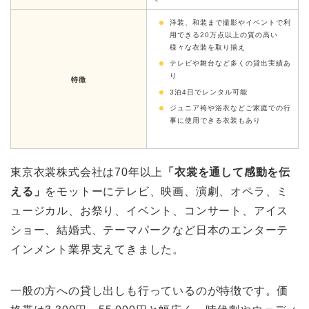
洋装、和装まで撮影やイベントで利
用できる20万点以上の質の高い
様々な衣装を取り揃え
テレビや舞台など多くの貸出実績あ
り
特徴
3泊4日でレンタル可能
ジュニア袴や浴衣などご家庭での行
事に使用できる衣装もあり
東京衣裳株式会社は70年以上
「衣裳を通して感動を伝
える」
をモットーにテレビ、映画、演劇、オペラ、ミ
ュージカル、お祭り、イベント、コンサート、アイス
ショー、結婚式、テーマパークなど日本のエンターテ
インメント業界支えてきました。
一般の方への貸し出しも行っているのが特徴です。価