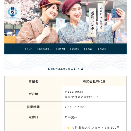
店舗名
株式会社時代屋
〒111-0034
所在地
東京都台東区雷門2-3-5
営業時間
9:30〜17:30
定休日
年中無休
女性着物スタンダード：5,500円