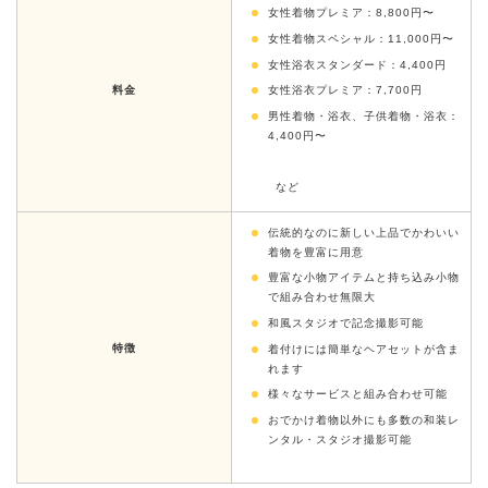
女性着物プレミア：8,800円〜
女性着物スペシャル：11,000円〜
女性浴衣スタンダード：4,400円
料金
女性浴衣プレミア：7,700円
男性着物・浴衣、子供着物・浴衣：
4,400円〜
など
伝統的なのに新しい上品でかわいい
着物を豊富に用意
豊富な小物アイテムと持ち込み小物
で組み合わせ無限大
和風スタジオで記念撮影可能
特徴
着付けには簡単なヘアセットが含ま
れます
様々なサービスと組み合わせ可能
おでかけ着物以外にも多数の和装レ
ンタル・スタジオ撮影可能