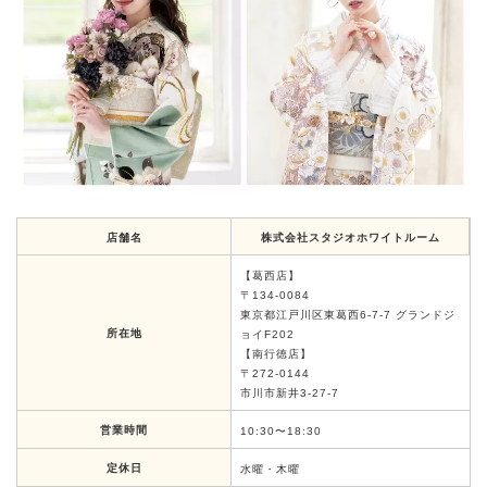
店舗名
株式会社スタジオホワイトルーム
【葛西店】
〒134-0084
東京都江戸川区東葛西6-7-7 グランドジ
所在地
ョイF202
【南行徳店】
〒272-0144
市川市新井3-27-7
営業時間
10:30〜18:30
定休日
水曜・木曜