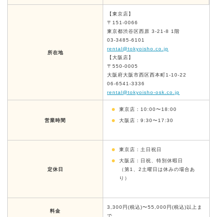
【東京店】
〒151-0066
東京都渋谷区西原 3-21-8 1階
03-3485-6101
rental@tokyoisho.co.jp
所在地
【大阪店】
〒550-0005
大阪府大阪市西区西本町1-10-22
06-6541-3336
rental@tokyoisho-osk.co.jp
東京店：10:00〜18:00
営業時間
大阪店：9:30〜17:30
東京店：土日祝日
大阪店：日祝、特別休暇日
定休日
（第1、2土曜日は休みの場合あ
り）
3,300円(税込)〜55,000円(税込)以上ま
料金
で