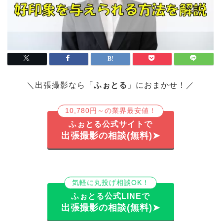
＼出張撮影なら「
ふぉとる
」におまかせ！／
10,780円～の業界最安値！
ふぉとる公式サイトで
出張撮影の相談(無料)➤
気軽に丸投げ相談OK！
ふぉとる公式LINEで
出張撮影の相談(無料)➤