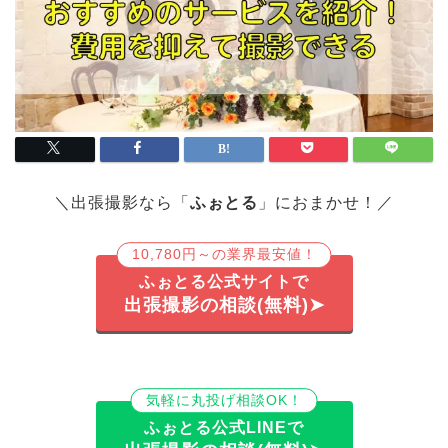
＼出張撮影なら「
ふぉとる
」におまかせ！／
10,780円～の業界最安値！
ふぉとる公式サイトで
出張撮影の相談(無料)➤
気軽に丸投げ相談OK！
ふぉとる公式LINEで