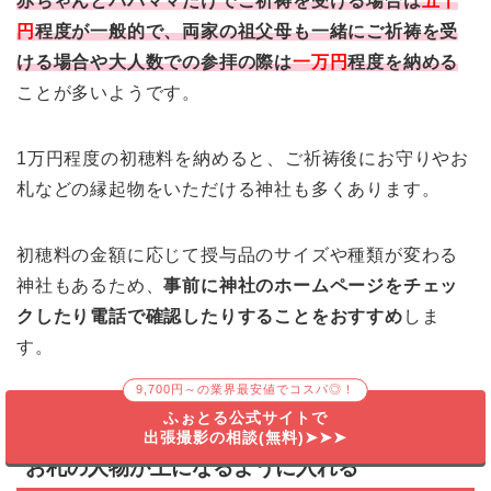
赤ちゃんとパパママだけでご祈祷を受ける場合は
五千
円
程度が一般的で、両家の祖父母も一緒にご祈祷を受
ける場合や大人数での参拝の際は
一万円
程度を納める
ことが多いようです。
1万円程度の初穂料を納めると、ご祈祷後にお守りやお
札などの縁起物をいただける神社も多くあります。
初穂料の金額に応じて授与品のサイズや種類が変わる
神社もあるため、
事前に神社のホームページをチェッ
クしたり電話で確認したりすることをおすすめ
しま
す。
9,700円～の業界最安値でコスパ◎！
ふぉとる公式サイトで
お宮参りで包む初穂料のお金の入れ方③
出張撮影の相談(無料)➤➤➤
お札の人物が上になるように入れる