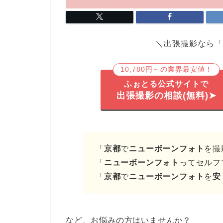
＼出張撮影なら「
10,780円～の業界最安値！
ふぉとる公式サイトで
出張撮影の相談(無料)➤
「
京都
で
ニューボーンフォト
を撮
「
ニューボーンフォト
ってセルフ
「
京都
で
ニューボーンフォト
を
安
など、お悩みの方はいませんか？