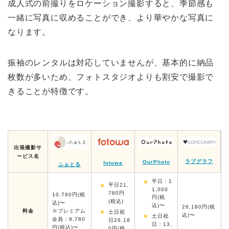
成人式の前撮りをロケーション撮影すると、季節感も
一緒に写真に収めることができ、より華やかな写真に
なります。
振袖のレンタルは対応していませんが、基本的に納品
枚数が多いため、フォトスタジオよりも割安で撮影で
きることが特徴です。
出張撮影サ
ービス名
ラブグラフ
OurPhoto
fotowa
ふぉとる
平日：1
平日21,
1,000
780円
10,780円(税
円(税
(税込)
込)〜
込)〜
26,180円(税
料金
※プレミアム
土日祝
込)〜
土日祝
会員：9,780
日26,18
日：13,
円(税込)〜
0円(税