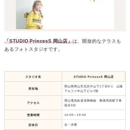
「STUDIO PrincesS 岡山店」
は、開放的なテラスも
あるフォトスタジオです。
スタジオ名
STUDIO PrincesS 岡山店
岡山県岡山市北区中山下1丁目9-1 山陽
所在地
アルファ中山下ビル7階
岡山電気軌道清輝橋線 郵便局前駅下車
アクセス
徒歩3分
10:00～19:00
営業時間
水・木曜
定休日