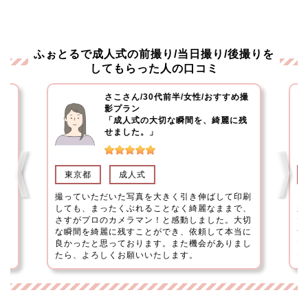
ふぉとるで成人式の前撮り/当日撮り/後撮りを
してもらった人の口コミ
撮
つばきさん/40代後半/女性/よくばり
撮影プラン
残
「こちらの注文にも親切に応じてく
ださりました」
三重県
成人式
印刷
目立たないようにコソッと撮って下さい。と言う
初
で、
勝手な注文にも笑顔で親切に対応して下さいまし
真
大切
た。やっぱりフォトグラファーさんが撮る写真は
対
当に
素敵です！
が
まし
いい思い出になりました。依頼して本当に良かっ
たです！