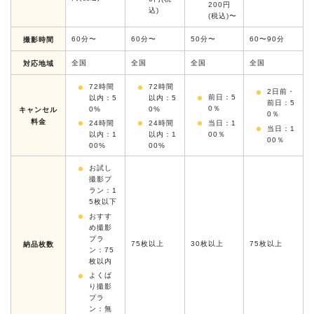
200円
込)
(税込)〜
60分〜
60分〜
50分〜
60〜90分
撮影時間
全国
全国
全国
全国
対応地域
72時間
72時間
2日前・
前日：5
以内：5
以内：5
前日：5
0％
0%
0%
キャンセル
0％
料金
24時間
24時間
当日：1
当日：1
以内：1
以内：1
00％
00％
00%
00%
お試し
撮影プ
ラン：1
5枚以下
おすす
め撮影
プラ
75枚以上
30枚以上
75枚以上
納品枚数
ン：75
枚以内
よくば
り撮影
プラ
ン：無