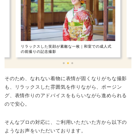
式
雪景色に映える着物姿の一枚｜庭園での成人式の前
白
撮りの写真撮影
成
そのため、なれない着物に表情が固くなりがちな撮影
も、リラックスした雰囲気を作りながら、ポージン
グ、表情作りのアドバイスをもらいながら進められる
ので安心。
そんなプロの対応に、ご利用いただいた方から以下の
ようなお声をいただいております。