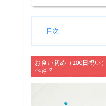
目次
お食い初め（100日祝
べき？