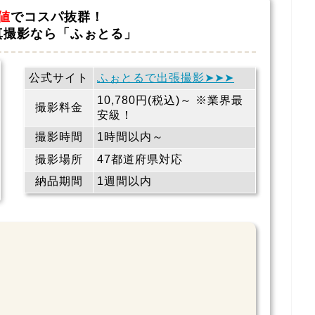
値
でコスパ抜群！
真撮影なら「ふぉとる」
公式サイト
ふぉとるで出張撮影➤➤➤
10,780円(税込)～ ※業界最
撮影料金
安級！
撮影時間
1時間以内～
撮影場所
47都道府県対応
納品期間
1週間以内