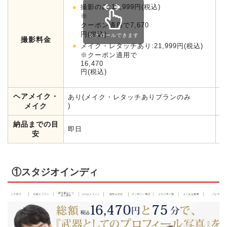
撮影のみ:11,999円(税込)
※
クーポン適用で7,670
円(税込)
撮影料金
メイク・レタッチあり:21,999円(税込)
※クーポン適用で
16,470
円(税込)
ヘアメイク・
あり(メイク・レタッチありプランのみ
あ
メイク
)
納品までの目
即日
要
安
①スタジオインディ