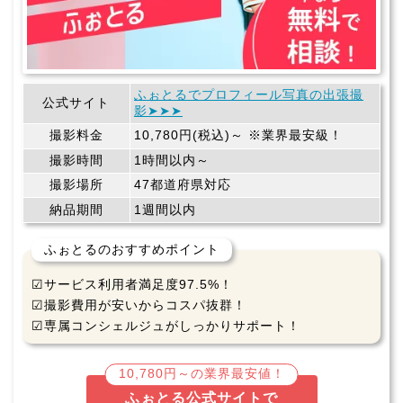
ふぉとるでプロフィール写真の出張撮
公式サイト
影➤➤➤
撮影料金
10,780円(税込)～ ※業界最安級！
撮影時間
1時間以内～
撮影場所
47都道府県対応
納品期間
1週間以内
ふぉとるのおすすめポイント
☑サービス利用者満足度97.5%！
☑撮影費用が安いからコスパ抜群！
☑専属コンシェルジュがしっかりサポート！
10,780円～の業界最安値！
ふぉとる公式サイトで