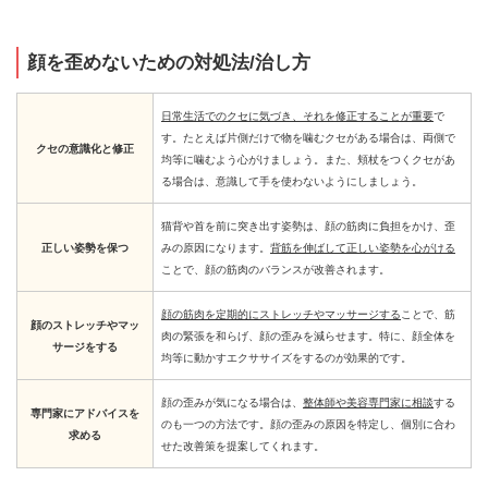
顔を歪めないための対処法/治し方
日常生活でのクセに気づき、それを修正することが重要
で
す。たとえば片側だけで物を噛むクセがある場合は、両側で
クセの意識化と修正
均等に噛むよう心がけましょう。また、頬杖をつくクセがあ
る場合は、意識して手を使わないようにしましょう。
猫背や首を前に突き出す姿勢は、顔の筋肉に負担をかけ、歪
正しい姿勢を保つ
みの原因になります。
背筋を伸ばして正しい姿勢を心がける
ことで、顔の筋肉のバランスが改善されます。
顔の筋肉を定期的にストレッチやマッサージする
ことで、筋
顔のストレッチやマッ
肉の緊張を和らげ、顔の歪みを減らせます。特に、顔全体を
サージをする
均等に動かすエクササイズをするのが効果的です。
顔の歪みが気になる場合は、
整体師や美容専門家に相談
する
専門家にアドバイスを
のも一つの方法です。顔の歪みの原因を特定し、個別に合わ
求める
せた改善策を提案してくれます。