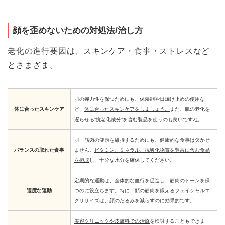
顔を歪めないための対処法/治し方
老化の進行要因は、スキンケア・食事・ストレスなど
とさまざま。
肌の弾力性を保つためにも、保湿剤や日焼け止めの使用な
体に合ったスキンケア
ど、
体に合ったスキンケアをしましょう。
また、肌の老化を
遅らせる”抗老化成分”を含む製品を使うのも良いですね。
肌・筋肉の健康を維持するためにも、健康的な食事は欠かせ
バランスの取れた食事
ません。
ビタミン、ミネラル、抗酸化物質を豊富に含む食品
を摂取
し、十分な水分を確保してください。
定期的な運動は、全体的な血行を促進し、筋肉のトーンを保
適度な運動
つのに役立ちます。特に、顔の筋肉を鍛える
フェイシャルエ
クササイズ
は、顔のたるみを減らすのに効果的です。
美容クリニックや皮膚科での治療
を検討することもできま