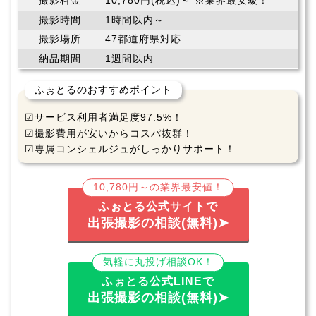
撮影料金
10,780円(税込)～ ※業界最安級！
撮影時間
1時間以内～
撮影場所
47都道府県対応
納品期間
1週間以内
ふぉとるのおすすめポイント
☑サービス利用者満足度97.5%！
☑撮影費用が安いからコスパ抜群！
☑専属コンシェルジュがしっかりサポート！
10,780円～の業界最安値！
ふぉとる公式サイトで
出張撮影の相談(無料)➤
気軽に丸投げ相談OK！
ふぉとる公式LINEで
出張撮影の相談(無料)➤