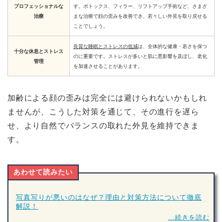
プロフェッショナルな
す。ボトックス、フィラー、リフトアップ手術など、さまざ
治療
まな治療で顔の歪みを改善でき、若々しい外見を取り戻せる
ことでしょう。
良質な睡眠とストレスの低減
は、全体的な健康・若さを保つ
十分な休息とストレス
のに重要です。ストレスが多いと肌に悪影響を及ぼし、老化
管理
を加速させることがあります。
加齢による顔の歪みは完全には避けられないかもしれ
ませんが、こうした対策を通じて、その進行を遅ら
せ、より自然でバランスの取れた外見を維持できま
す。
あわせて読みたい
写真写りが悪いのはなぜ？理由と対策方法について徹底
解説！
…続きを読む