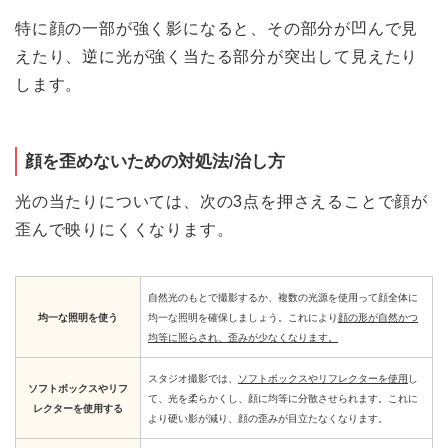
特に顔の一部が強く影になると、その部分が凹んで見
えたり、逆に光が強く当たる部分が突出して見えたり
します。
顔を歪めないための対処法/治し方
光の当たりについては、次の3点を押さえることで顔が
歪んで映りにくくなります。
自然光のもとで撮影するか、複数の光源を使用って顔全体に
均一な照明を使う
均一な照明を確保しましょう。これにより
顔の形が自然かつ
均等に照らされ、歪みが少なくなります。
スタジオ撮影では、
ソフトボックスやリフレクターを使用
し
ソフトボックスやリフ
て、光を柔らかくし、顔に均等に分散させられます。これに
レクターを使用する
より硬い影が減り、顔の歪みが目立たなくなります。