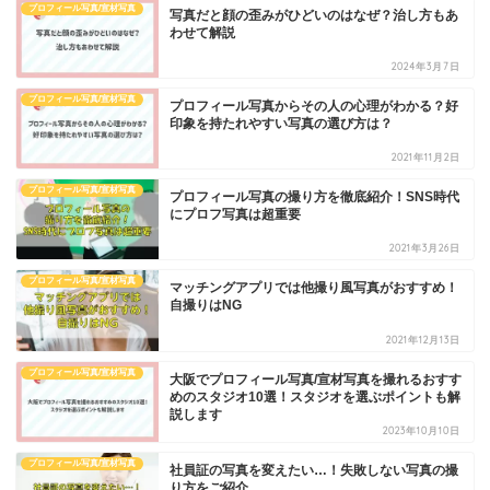
プロフィール写真/宣材写真
写真だと顔の歪みがひどいのはなぜ？治し方もあ
わせて解説
2024年3月7日
プロフィール写真/宣材写真
プロフィール写真からその人の心理がわかる？好
印象を持たれやすい写真の選び方は？
2021年11月2日
プロフィール写真/宣材写真
プロフィール写真の撮り方を徹底紹介！SNS時代
にプロフ写真は超重要
2021年3月26日
プロフィール写真/宣材写真
マッチングアプリでは他撮り風写真がおすすめ！
自撮りはNG
2021年12月13日
プロフィール写真/宣材写真
大阪でプロフィール写真/宣材写真を撮れるおすす
めのスタジオ10選！スタジオを選ぶポイントも解
説します
2023年10月10日
プロフィール写真/宣材写真
社員証の写真を変えたい…！失敗しない写真の撮
り方をご紹介