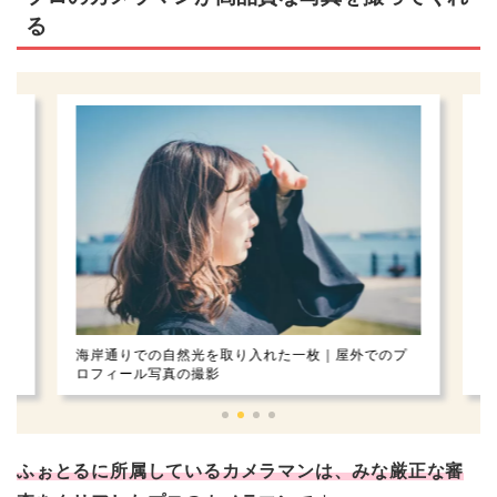
る
プ
顔を斜めに向けて上品な仕上がりに｜プロフィール
海
写真の撮影
ー
ふぉとるに所属しているカメラマンは、みな厳正な審