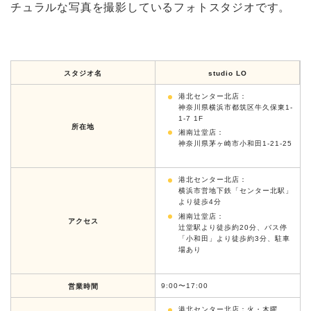
チュラルな写真を撮影しているフォトスタジオです。
スタジオ名
studio LO
港北センター北店：
神奈川県横浜市都筑区牛久保東1-
1-7 1F
所在地
湘南辻堂店：
神奈川県茅ヶ崎市小和田1-21-25
港北センター北店：
​横浜市営地下鉄「センター北駅」
より徒歩4分
湘南辻堂店：
アクセス
辻堂駅より徒歩約20分、バス停
「小和田」より徒歩約3分、駐車
場あり
9:00〜17:00
営業時間
港北センター北店：火・木曜