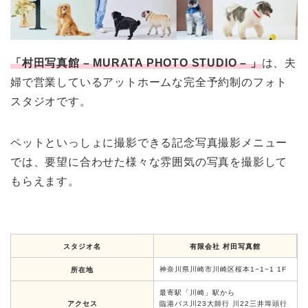
「村田写真館 – MURATA PHOTO STUDIO – 」
は、夫
婦で営業しているアットホームな完全予約制のフォト
スタジオです。
ペットといっしょに撮影できる記念写真撮影メニュー
では、要望に合わせた様々な雰囲気の写真を撮影して
もらえます。
スタジオ名
有限会社 村田写真館
神奈川県川崎市川崎区桜本1−1−1 1F
所在地
最寄駅「川崎」駅から
アクセス
臨港バス川23大師行 川22三井埠頭行