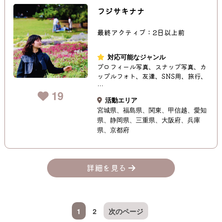
フジサキナナ
最終アクティブ：2日以上前
対応可能なジャンル
プロフィール写真、スナップ写真、カ
ップルフォト、友達、SNS用、旅行、
…
19
活動エリア
宮城県
福島県
関東
甲信越
愛知
県
静岡県
三重県
大阪府
兵庫
県
京都府
詳細を見る
1
2
次のページ