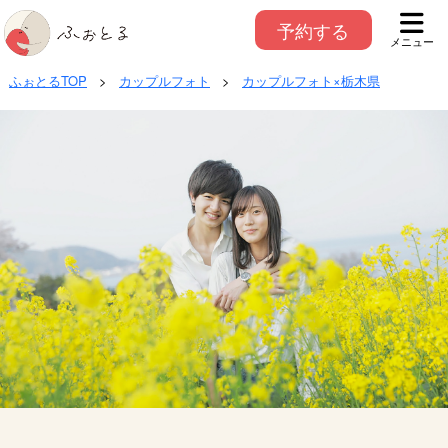
予約する
メニュー
ふぉとるTOP
>
カップルフォト
>
カップルフォト×栃木県