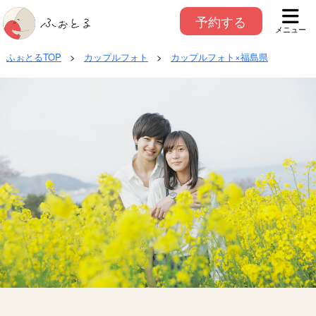
予約する
メニュー
ふぉとるTOP
>
カップルフォト
>
カップルフォト×福島県