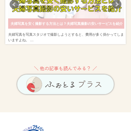
ゃれに撮影しよう
夫婦写真を安く撮影する方法とは？夫婦写真撮影の安いサービスを紹介
し
夫婦写真を写真スタジオで撮影しようとすると、費用が多く掛かってしま
いますよね。 …
＼ 他の記事も読んでみる？ ／