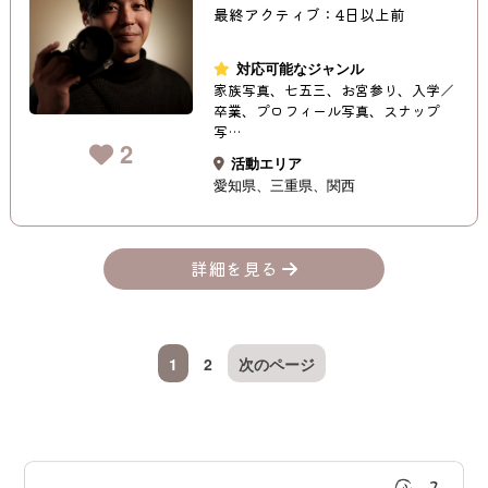
最終アクティブ：4日以上前
対応可能なジャンル
家族写真、七五三、お宮参り、入学／
卒業、プロフィール写真、スナップ
写…
2
活動エリア
愛知県
三重県
関西
詳細を見る
1
2
次のページ