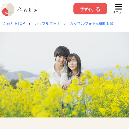
予約する
メニュー
ふぉとるTOP
>
カップルフォト
>
カップルフォト×和歌山県