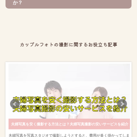
か？
カップルフォトの撮影に関するお役立ち記事
ゃれに撮影しよう
夫婦写真を安く撮影する方法とは？夫婦写真撮影の安いサービスを紹介
し
夫婦写真を写真スタジオで撮影しようとすると、費用が多く掛かってしま