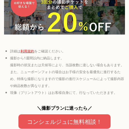
詳細は
利用規約
をご確認ください。
撮影から1週間以内に納品します。
撮影時の状況または天候等により、当該枚数に達しない場合もあります。
また、ニューボーンフォトの場合はお子様の安全を最優先に進行するた
め、特殊な撮影になりますので撮影の進行スケジュールによって撮影内容
や納品枚数が異なります。
現像（プリントアウト）はお客様自身にて、行なっていただきます。
＼撮影プランに迷ったら／
コンシェルジュに無料相談！