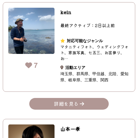
kein
最終アクティブ：2日以上前
対応可能なジャンル
マタニティフォト、ウェディングフォ
ト、家族写真、七五三、お宮参り、
お…
7
活動エリア
埼玉県
群馬県
甲信越
北陸
愛知
県
岐阜県
三重県
関西
詳細を見る
山本一孝