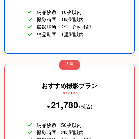
納品枚数
10枚以内
スナップ写真
カップルフォト
友達
撮影時間
1時間以内
撮影場所
どこでも可能
納品期間
1週間以内
人気
長寿／還暦
SNS用
ペットフォト
おすすめ撮影プラン
Basic Plan
21,780
¥
(税込)
納品枚数
50枚以内
撮影時間
2時間以内