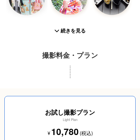
【遠方撮影について】
栃木県外や移動距離が長くなる場所での撮影は、移
七五三
お宮参り
お食い初め
続きを見る
動時間や仕上げ作業を考慮し、おすすめプラン＋お
試しプランでご案内させていただく場合がございま
す。
撮影料金・プラン
内容をご確認のうえ、ご相談いただけますと幸いで
す。
入学／卒業
プロフィール写真
成人式(前撮り/後撮
り/当日撮り)
お試し撮影プラン
Light Plan
10,780
¥
(税込)