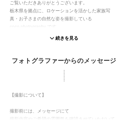
ご覧いただきありがとうございます。
栃木県を拠点に、ロケーションを活かした家族写
真・お子さまの自然な姿を撮影している
coco photography です。
続きを見る
撮影では、スタジオのように細かくポーズを作ると
いうより、
ご家族やお子さまがいつものように過ごす時間の中
フォトグラファーからのメッセージ
で生まれる
表情・仕草・空気感を大切にしています。
無理に笑顔を作らなくても大丈夫です。
【撮影について】
パパやママと手をつないだり、ふと振り返ったり、
きょうだいで笑い合ったり、少し照れた表情を見せ
撮影前には、メッセージにて
たり。
撮影内容やご希望の雰囲気を確認させていただいて
おります。