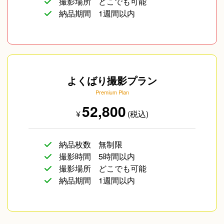
撮影場所
どこでも可能
旅行
イベント/ライブ
コスプレ写真
納品期間
1週間以内
よくばり撮影プラン
Premium Plan
企業向け写真
物撮り(小物/食べ物/
海外のお客様
52,800
¥
(税込)
ファッション)
納品枚数
無制限
撮影時間
5時間以内
遺影写真
撮影場所
どこでも可能
納品期間
1週間以内
その他