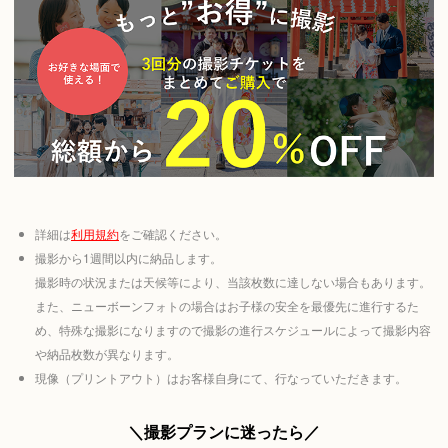
詳細は
利用規約
をご確認ください。
撮影から1週間以内に納品します。
撮影時の状況または天候等により、当該枚数に達しない場合もあります。
また、ニューボーンフォトの場合はお子様の安全を最優先に進行するた
め、特殊な撮影になりますので撮影の進行スケジュールによって撮影内容
や納品枚数が異なります。
現像（プリントアウト）はお客様自身にて、行なっていただきます。
＼撮影プランに迷ったら／