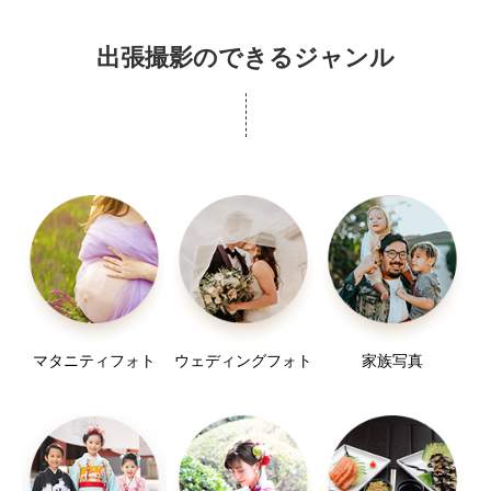
タッチでお渡ししています。
出張撮影のできるジャンル
お肌の細かな補正や、人・物の削除などをご希望の
場合は、
内容によって追加対応となる場合がございます。
作例のような雰囲気をしっかり整えた仕上がりをご
希望の場合は、
お試しプラン追加でのアートレタッチ対応も可能で
す。
マタニティフォト
ウェディングフォト
家族写真
※大きく印象が変わる加工や過度な修正は行っており
ません。
⸻