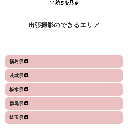
続きを見る
そんな何気ない瞬間の中にある
“その子らしさ”や“ご家族らしさ”を、
ポートフォリオの写真をご覧いただき、
少しだけドラマチックに残す撮影を心がけていま
「この雰囲気が好き」
出張撮影のできるエリア
す。
「自然な写真を残したい」
と感じてくださる方にご依頼いただけたら嬉しいで
きちんとした記念写真もお撮りしますが、
す。
その場の雰囲気やご家族の関係性が伝わる
自然な写真を特に大切にしています。
福島県
お子さまのご機嫌や当日の流れに合わせながら、
ご家族にとって無理のない、心地よい撮影時間にな
写真を見返したときに、
茨城県
るよう進めていきます。
「あの頃、こんな時間を過ごしていたね」
栃木県
と思い出せるような一枚になっていたら嬉しいで
⸻
す。
群馬県
【レタッチについて】
埼玉県
通常納品は、明るさ・色味・構図を整えた自然なレ