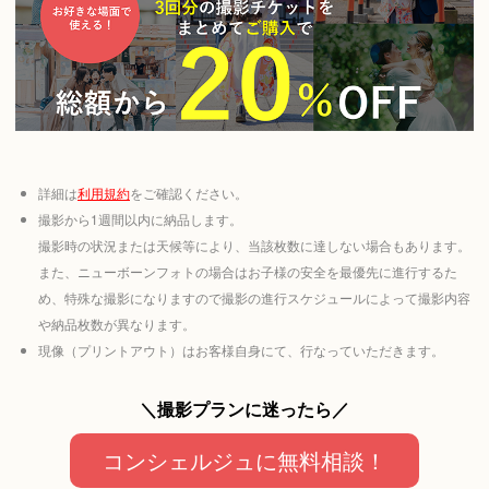
詳細は
利用規約
をご確認ください。
撮影から1週間以内に納品します。
撮影時の状況または天候等により、当該枚数に達しない場合もあります。
また、ニューボーンフォトの場合はお子様の安全を最優先に進行するた
め、特殊な撮影になりますので撮影の進行スケジュールによって撮影内容
や納品枚数が異なります。
現像（プリントアウト）はお客様自身にて、行なっていただきます。
＼撮影プランに迷ったら／
コンシェルジュに無料相談！