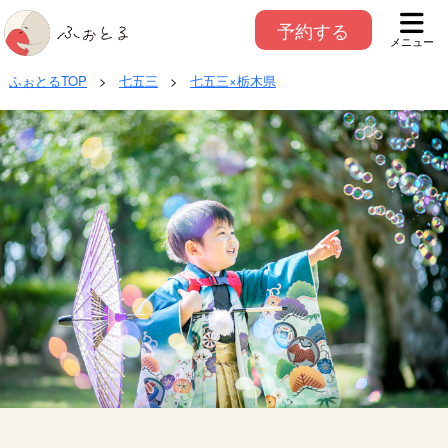
予約する
メニュー
ふぉとるTOP
>
七五三
>
七五三×栃木県