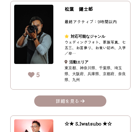
松葉 健士郎
最終アクティブ：9時間以内
対応可能なジャンル
ウェディングフォト、家族写真、七
五三、お宮参り、お食い初め、入学
／卒…
活動エリア
東京都
神奈川県
千葉県
埼玉
5
県
大阪府
兵庫県
京都府
奈良
県
九州
詳細を見る
☆★ S.Iwatsubo ★☆