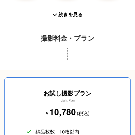
プロフィール写真
スナップ写真
カップルフォト
続きを見る
撮影料金・プラン
友達
長寿／還暦
SNS用
お試し撮影プラン
Light Plan
10,780
¥
(税込)
ペットフォト
旅行
イベント/ライブ
納品枚数
10枚以内