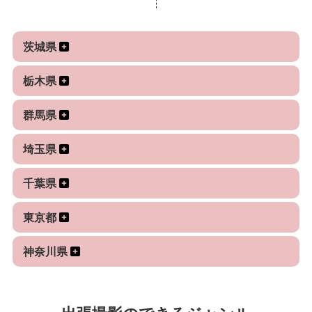
ります。
１０年ぐらい前から写真展等にも出展しています。
茨城県
経験年数
10年以上
栃木県
群馬県
以上、よろしくお願いします。
埼玉県
千葉県
東京都
神奈川県