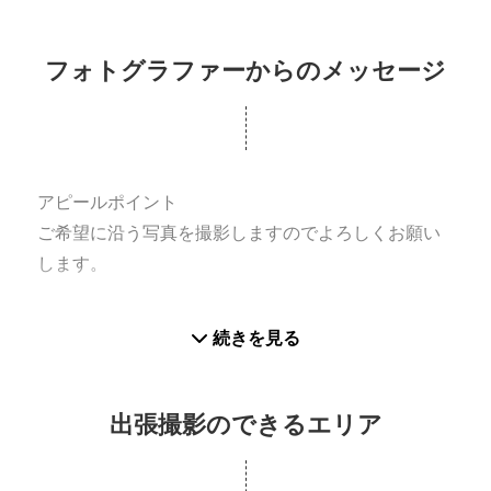
★思い出を大事に
★笑顔で
★楽しく
フォトグラファーからのメッセージ
★きれいに
★記憶に残す
NACS-J自然観察指導員としてお子様相手に自然観察
アピールポイント
会を実施していますのでお子様の対応はお任せくだ
ご希望に沿う写真を撮影しますのでよろしくお願い
さい。
します。
自然を利用した写真を得意としていますのでご利用
ください。フルサイズカメラをはじめ、マイクロフ
続きを見る
ォーサーズなどのカメラにて撮影いたします。
これまでの実績
出張撮影のできるエリア
イベント撮影をはじめとした、七五三撮影、運動
会、入卒業式、発表会、等々の撮影を多数行ってお