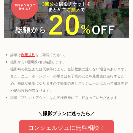
詳細は
利用規約
をご確認ください。
撮影から1週間以内に納品します。
撮影時の状況または天候等により、当該枚数に達しない場合もあります。
また、ニューボーンフォトの場合はお子様の安全を最優先に進行するた
め、特殊な撮影になりますので撮影の進行スケジュールによって撮影内容
や納品枚数が異なります。
現像（プリントアウト）はお客様自身にて、行なっていただきます。
＼撮影プランに迷ったら／
コンシェルジュに無料相談！