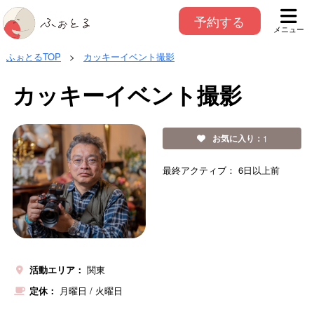
予約する
メニュー
ふぉとるTOP
>
カッキーイベント撮影
カッキーイベント撮影
お気に入り：
1
最終アクティブ：
6日以上前
活動エリア：
関東
定休：
月曜日
/
火曜日