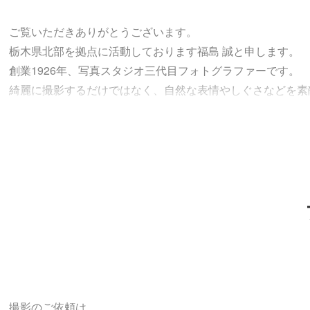
ご覧いただきありがとうございます。
栃木県北部を拠点に活動しております福島 誠と申します。
創業1926年、写真スタジオ三代目フォトグラファーです。
綺麗に撮影するだけではなく、自然な表情やしぐさなどを素
自然な表情を引きだす ご成人、七五三、キッズフォト、フ
お友達、カップル、プロフィール撮影などのご依頼も大歓迎
お客さまが力を抜いて自然体でお過ごしいただける雰囲気づ
撮影が楽しい時間になりますように、打ち合わせから納品ま
また、女性スタッフ(妻です)が同行しますので、よりきめ細
どうぞよろしくお願いいたします。
撮影のご依頼は