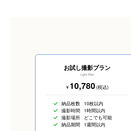
カップルフォト
友達
お試し撮影プラン
Light Plan
10,780
¥
(税込)
旅行
イベント/ライ
納品枚数
10枚以内
撮影時間
1時間以内
撮影場所
どこでも可能
遺影写真
納品期間
1週間以内