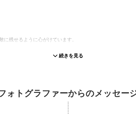
敵に残せるように心がけています。
ァミリーフォトが得意です。
続きを見る
です！
くりを心掛けています。
で誠心誠意ご対応させて頂きます。
やかな対応ができます。
フォトグラファーからのメッセー