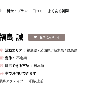
す
料金・プラン
口コミ
よくある質問
福島 誠
お気に入り：
4
活動エリア：
福島県
茨城県
栃木県
群馬県
定休：
不定期
対応できる言語：
日本語
車でお伺いできます
最終アクティブ：
6日以上前