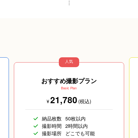
長寿／還暦
人気
おすすめ撮影プラン
Basic Plan
21,780
ブ
コスプレ写真
¥
(税込)
納品枚数
50枚以内
撮影時間
2時間以内
撮影場所
どこでも可能