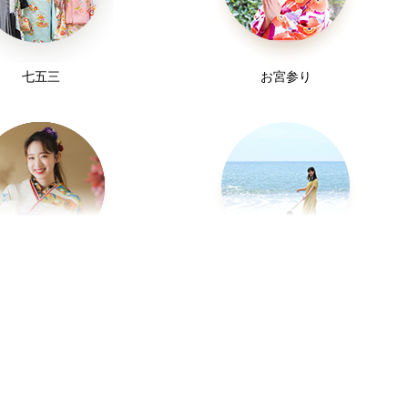
七五三
お宮参り
前撮り/後撮り/当日撮り)
スナップ写真