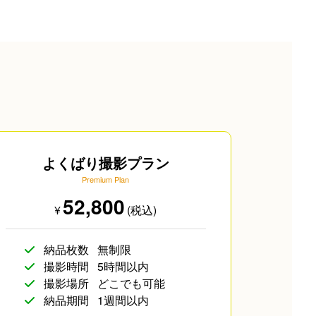
SNS用
ペットフォト
よくばり撮影プラン
Premium Plan
52,800
¥
(税込)
企業向け写真
物撮り(小物/食べ物/ファッション)
納品枚数
無制限
撮影時間
5時間以内
撮影場所
どこでも可能
納品期間
1週間以内