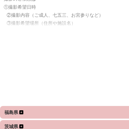
①撮影希望日時
②撮影内容（ご成人、七五三、お宮参りなど）
③撮影希望場所（住所や施設名）
④撮影参加人数（ご家族の構成など)
⑤どのような撮影をご希望か など
※雨天や体調不良の場合は、日程変更が可能です。日程変更
なお、スタジオも完備しておりますので天候に左右されず撮
撮影前にこんな写真が撮りたいというご希望を、
丁寧にお伺いし、ご希望に沿った撮影を行います。
撮影可能日以外で、調整可能な場合もありますので
チャットでお問い合わせください。
福島県
入場料・撮影許可など
茨城県
入場に費用がかかる場所での撮影、撮影地での駐車代がかか