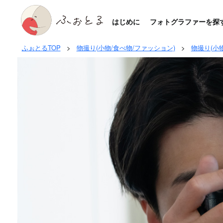
はじめに
フォトグラファーを探
ふぉとるTOP
>
物撮り(小物/食べ物/ファッション)
>
物撮り(小