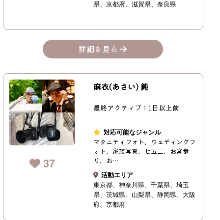
県
京都府
滋賀県
奈良県
詳細を見る
麻衣(あさい) 純
最終アクティブ：1日以上前
対応可能なジャンル
マタニティフォト、ウェディングフ
ォト、家族写真、七五三、お宮参
37
り、お…
活動エリア
東京都
神奈川県
千葉県
埼玉
県
茨城県
山梨県
静岡県
大阪
府
京都府