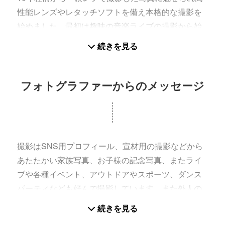
性能レンズやレタッチソフトを備え本格的な撮影を
始めました。最初は趣味の音楽ライブの撮影から始
めましたが、プロフィールなどの個々の人物撮影か
続きを見る
らダンスイベントやプロのモデル撮影をしてきまし
た、主にソニーのカメラで毎月欠かさず人物から風
景など幅広く撮影活動をしています。
フォトグラファーからのメッセージ
2.私の写真への思い
誰にでもある人生のかけがえのない一瞬、忘れられ
ない一瞬、思いあふれる一瞬を残す事ができる写
真、そんな二度とない一瞬を大切にしたく撮影を続
撮影はSNS用プロフィール、宣材用の撮影などから
けています。
あたたかい家族写真、お子様の記念写真、またライ
撮影を通して知らない方に出会い、その方の撮影す
ブや各種イベント、アウトドアやスポーツ、ダンス
る理由や想いを知り、短時間でもその方々の人生と
パーティなども好んで撮影しています。また外人の
人柄に触れ、想い出に残る写真を提供させていただ
方が多く集まるパーティやモデル撮影などもやりま
続きを見る
くのが何にも変え難い価値ある楽しみであり、それ
す、是非心に残る人生の思い出の場にご一緒させて
を知り極める事が人生の勉強と感じています。よろ