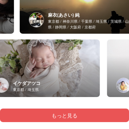
麻衣(あさい) 純
東京都
神奈川県
千葉県
埼玉県
茨城県
山梨
県
静岡県
大阪府
京都府
イケダアツコ
東京都
埼玉県
もっと見る