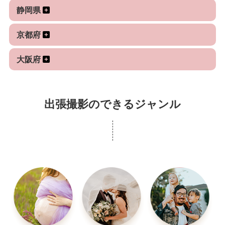
の色でも一色だけの場合は撮影する周辺の状況によ
静岡県
神奈川、埼玉、千葉
り効果が薄れる場合もありますので事前に考えてみ
横浜みなとみらい、中華街、山下公園&赤煉瓦、
ましょう。
京都府
日本大通り、八景島シーパラダイス、川越小江戸、
2. 撮影時の演出につきまして
Tokyo Disney resort、鎌倉、横須賀観音崎周辺
大阪府
まずは趣味などあれば自分をアピールするのに
京都 祇園近辺
趣味で使う物を用意されたらいかがでしょうか。そ
のほかなんでもいいですがご自分をアピールするも
4.私の得意とする撮影
出張撮影のできるジャンル
の。(ファングッズとか)、小物などの利用で自分のポ
プロのモデルさんから一般の方を撮影していて皆
ーズなどで表現できない点を補う事が出来ます。
さんの感想や評価コメントをいただきながら自分の
特に思いが詰まった記念の場合には、その思い
得意と思う撮影は以下のようなパターンかなと思っ
を伝えるとか表すのに役立つ小物とか撮影場所、シ
ています。
チュエーションは大切なことだと思います。
1)自然の中での開放感、人と自然の共存している
(よく同じ時の他の人が撮影した写真と比べる
バランス、美しさ
と、同じ宴会の写真なのにこっちの方が楽しいなあ
2)屋内での単焦点レンズでの焦点を絞った人物写
とかいいなあとか違いを感じる事があります。)
真
3. 撮影ポーズについて
3)個人のプロフィール、SNS写真