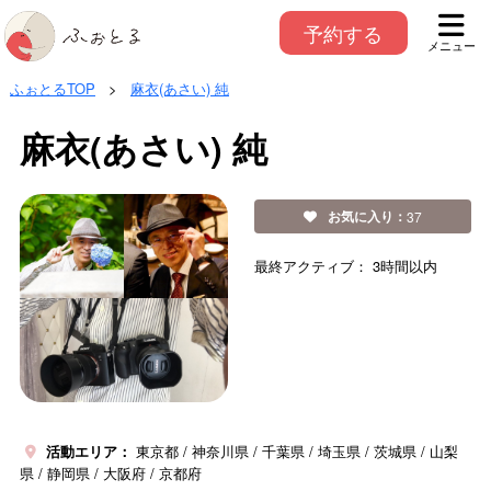
予約する
メニュー
ふぉとるTOP
>
麻衣(あさい) 純
麻衣(あさい) 純
お気に入り：
37
最終アクティブ：
3時間以内
活動エリア：
東京都
神奈川県
千葉県
埼玉県
茨城県
山梨
県
静岡県
大阪府
京都府