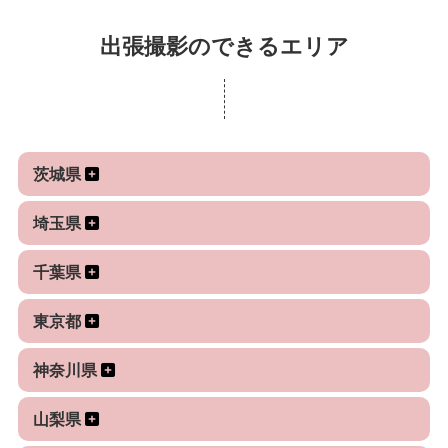
ください。
しくお願いします。
撮影にあたりましてあまり撮影経験のない方や慣れ
出張撮影のできるエリア
てない個人の方向けのポイントとして今まで感じた
3.これまでのお気に入りの撮影スポット
ポイント、考慮点を以下にあげてみましたので参考
今まで撮影した中で私がお気に入りの東京近郊の
にしてみてくださいね。
撮影スポットを見つけたところは以下です。時間帯
1. 服装について
なども条件にもよりますが詳しい場所は撮影時にご
茨城県
1)1時間ほどの撮影時間場合でも一回着替えるのは可
案内させていただいております。
能ですので必要であればご検討ください。
都内
埼玉県
2) 季節的に冬仕様とか真夏仕様のように特化するの
新宿西口方面、新宿御苑、四ツ谷、上野、東京
でなく今後の使い方によりますがオールシーズン仕
千葉県
駅、丸の内、千鳥ヶ淵、日比谷 公園、銀座、東京
様の服装を考慮しておくと汎用的かと思います。
タワー、芝公園、品川、田町、天皇洲、目黒、五反
もちろん各季節に特化した撮影もokです。
東京都
田、恵比寿、渋谷、原宿、六本木ミッドタウン、六
3) 夜間などはストロボも使いますが、黒っぽい
本木ヒルズ、新国立美術館、東京フォーラム、多摩
神奈川県
服装は暗闇と同化してしまったり、逆に昼間など周
川、お台場、東京湾、汐留、昭和記念公園、等々力
囲の色にもよりますが美しい白が全く目立たなくな
渓谷
山梨県
ってしまうケースもあり、特に黒、白一色、その他