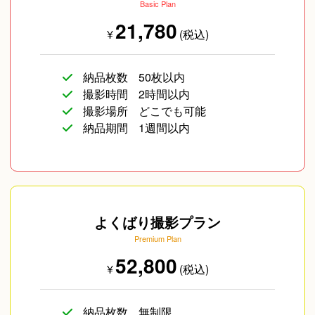
Basic Plan
21,780
¥
(税込)
納品枚数
50枚以内
撮影時間
2時間以内
撮影場所
どこでも可能
旅行
イベント/ライブ
コスプレ写真
納品期間
1週間以内
よくばり撮影プラン
Premium Plan
企業向け写真
物撮り(小物/食べ物/
海外のお客様
52,800
¥
(税込)
ファッション)
納品枚数
無制限