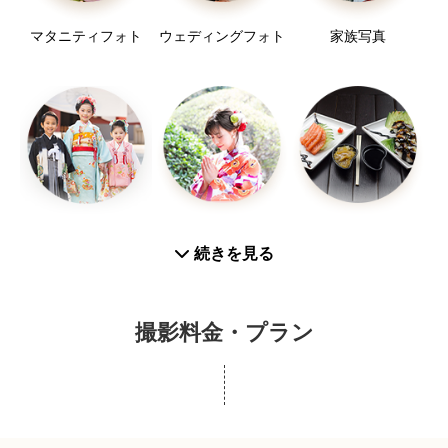
プロフィールなどで直立不動とか左右対称の写
4)家族や記念イベントなど複数の人達の感情あふ
マタニティフォト
ウェディングフォト
家族写真
真が必要な場合ありますが、これってすごく難しい
れる風景
ですね、顔とスタイルというすぐに変えられないも
5)音楽、スポーツ、ダンスなど動きの早い、躍動
のでいい写真を撮るといっても、時間をかけても出
感溢れる瞬間を捉える撮影
来上がる写真は限られます。それはそれとして少し
6)企業やお店での宣伝に必要な要素を卒なく取り
でも動き、変化をつけられる場合にはそれによって
入れる事が求められるケース
自分らしさをアピールしてみましょう。
7)その他ペットなど動物の愛溢れる写真
慣れてないとモデルでもない一般の方はポーズが一
番照れくさく、どういう格好がいいのかと悩んだり
七五三
お宮参り
お食い初め
続きを見る
します。こればっかりは慣れにもよりますが、日頃
から自分らしい動きで楽しみながら、あそび気分で
リラックスして全身を動かしてみましょう。
撮影料金・プラン
①普段からモデルのポーズなどみて人間の体の
表現、可能性を研究し自分でも真似てみる。
②人には似合ってるとかかっこいいけど、自分
には合ってないとか不自然という事もあるので、や
入学／卒業
プロフィール写真
成人式(前撮り/後撮