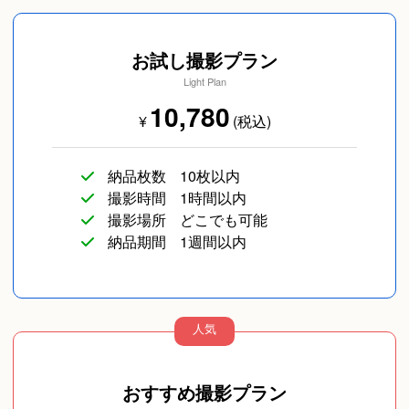
はり最終的には自分らしさ、自然な仕草とは何かと
り/当日撮り)
考えてみたら良いと思います。
お試し撮影プラン
③プロのモデルさんなど表現が上手い人という
Light Plan
のは、芝居やドラマの1シーンみたいな場面の想定や
10,780
そこに入り込むのが上手いという役者みたいな要素
¥
(税込)
を感じます。楽しい笑顔や寂しい表情などカメラの
前でも瞬時に切り替えたり、かっこいいいろんなポ
納品枚数
10枚以内
ーズを次々とできるのはそういう気持ちに成り切る
スナップ写真
カップルフォト
友達
撮影時間
1時間以内
という事。常に頭の中にそういう想定があってすぐ
撮影場所
どこでも可能
にカメラの前でできるのは慣れかなと思います。
納品期間
1週間以内
4.その他最後に。
日頃スマホを見る時間が長い方は、表情が硬くな
人気
りがちですので撮影時は意識的に全く違う明るく晴
れやかな気分で望むと常に心がけましょう。
長寿／還暦
SNS用
ペットフォト
おすすめ撮影プラン