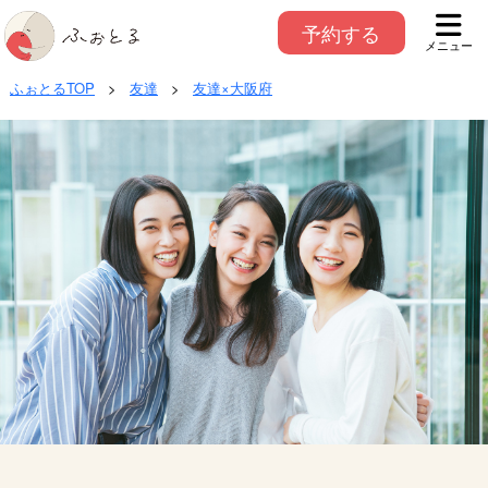
予約する
メニュー
ふぉとるTOP
>
友達
>
友達×大阪府