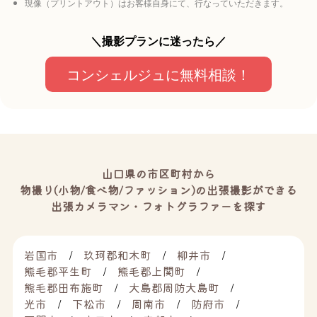
現像（プリントアウト）はお客様自身にて、行なっていただきます。
＼撮影プランに迷ったら／
コンシェルジュに無料相談！
山口県の市区町村から
物撮り(小物/食べ物/ファッション)の出張撮影ができる
出張カメラマン・フォトグラファーを探す
岩国市
玖珂郡和木町
柳井市
熊毛郡平生町
熊毛郡上関町
熊毛郡田布施町
大島郡周防大島町
光市
下松市
周南市
防府市