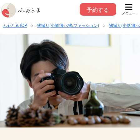
予約する
メニュー
ふぉとるTOP
>
物撮り(小物/食べ物/ファッション)
>
物撮り(小物/食