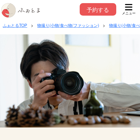
予約する
メニュー
ふぉとるTOP
>
物撮り(小物/食べ物/ファッション)
>
物撮り(小物/食