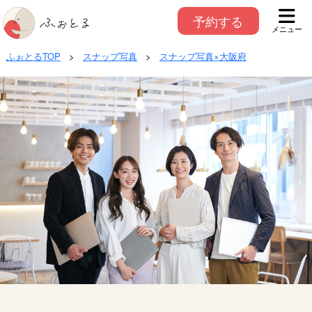
予約する
メニュー
ふぉとるTOP
>
スナップ写真
>
スナップ写真×大阪府