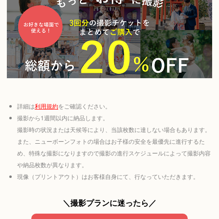
詳細は
利用規約
をご確認ください。
撮影から1週間以内に納品します。
撮影時の状況または天候等により、当該枚数に達しない場合もあります。
また、ニューボーンフォトの場合はお子様の安全を最優先に進行するた
め、特殊な撮影になりますので撮影の進行スケジュールによって撮影内容
や納品枚数が異なります。
現像（プリントアウト）はお客様自身にて、行なっていただきます。
＼撮影プランに迷ったら／