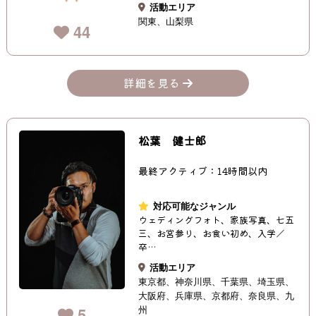
活動エリア
関東
山梨県
44
詳細を見る
松葉 健士郎
最終アクティブ：14時間以内
対応可能なジャンル
ウェディングフォト、家族写真、七五
三、お宮参り、お食い初め、入学／
卒…
活動エリア
東京都
神奈川県
千葉県
埼玉県
大阪府
兵庫県
京都府
奈良県
九
州
5