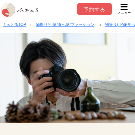
予約する
メニュー
ふぉとるTOP
>
物撮り(小物/食べ物/ファッション)
>
物撮り(小物/食