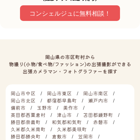
コンシェルジュに無料相談！
岡山県の市区町村から
物撮り(小物/食べ物/ファッション)の出張撮影ができる
出張カメラマン・フォトグラファーを探す
岡山市中区
岡山市東区
岡山市南区
岡山市北区
都窪郡早島町
瀬戸内市
備前市
玉野市
美作市
英田郡西粟倉村
津山市
苫田郡鏡野町
勝田郡奈義町
和気郡和気町
赤磐市
久米郡久米南町
久米郡美咲町
勝田郡勝央町
倉敷市
笠岡市