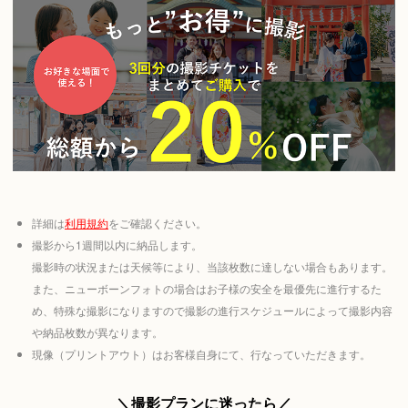
詳細は
利用規約
をご確認ください。
撮影から1週間以内に納品します。
撮影時の状況または天候等により、当該枚数に達しない場合もあります。
また、ニューボーンフォトの場合はお子様の安全を最優先に進行するた
め、特殊な撮影になりますので撮影の進行スケジュールによって撮影内容
や納品枚数が異なります。
現像（プリントアウト）はお客様自身にて、行なっていただきます。
＼撮影プランに迷ったら／