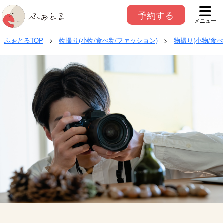
予約する
メニュー
ふぉとるTOP
>
物撮り(小物/食べ物/ファッション)
>
物撮り(小物/食