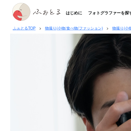
はじめに
フォトグラファーを探
ふぉとるTOP
>
物撮り(小物/食べ物/ファッション)
>
物撮り(小