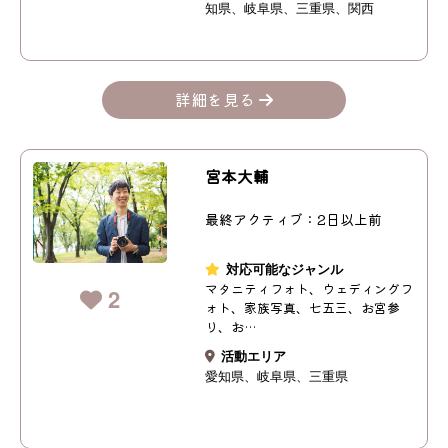
知県
岐阜県
三重県
関西
詳細を見る
宮本大輔
最終アクティブ：2日以上前
対応可能なジャンル
マタニティフォト、ウェディングフ
2
ォト、家族写真、七五三、お宮参
り、お…
活動エリア
愛知県
岐阜県
三重県