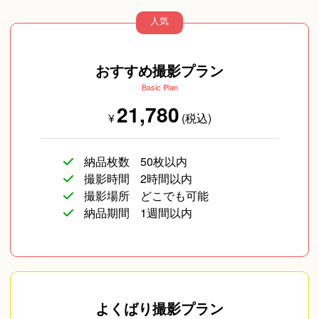
人気
SNS用
ペットフォト
旅行
おすすめ撮影プラン
Basic Plan
21,780
¥
(税込)
納品枚数
50枚以内
撮影時間
2時間以内
撮影場所
どこでも可能
イベント/ライブ
コスプレ写真
企業向け写真
納品期間
1週間以内
遺影写真
よくばり撮影プラン