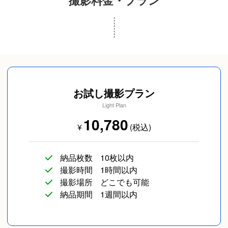
プロフィール写真
成人式(前撮り/後撮
スナップ写真
り/当日撮り)
お試し撮影プラン
Light Plan
10,780
¥
(税込)
納品枚数
10枚以内
カップルフォト
友達
長寿／還暦
撮影時間
1時間以内
撮影場所
どこでも可能
納品期間
1週間以内