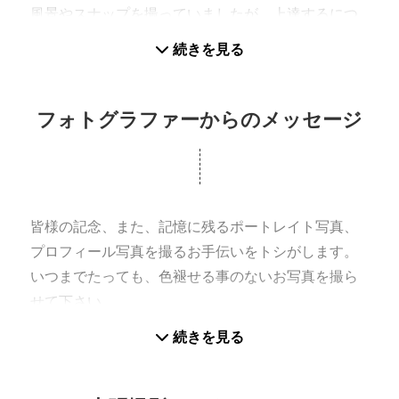
風景やスナップを撮っていましたが、上達するにつ
れ、素直にポートレートを撮りたくなってきまし
続きを見る
た。ある日、小さな女の子を連れた家族が公園で遊
んでいました。とても、素敵な雰囲気なので写真を
撮らせてもらいました、。その後、渡した写真で
フォトグラファーからのメッセージ
「家族全員が写った写真は久しぶりで」と、喜んで
いた姿が印象的でした。ならば、もっと人の役にた
ちたいとの思いから、得意なカメラで、写真を通し
て皆さんの役に立ちたいと思いました。これまで、
皆様の記念、また、記憶に残るポートレイト写真、
法人、個人様の撮影や、ご家族、ポートレートを多
プロフィール写真を撮るお手伝いをトシがします。
数撮影をしてきました。わたしは、コミュニケーシ
いつまでたっても、色褪せる事のないお写真を撮ら
ョンに自信がありますので、自然な表情を引き出す
せて下さい。
ことが得意です。お写真はご家族や自分自身の魅力
続きを見る
を発見する時間です。撮って終わりではない、新た
な感動の始まりを提供いたします。お客様に納得し
ていただける作品としての写真を撮影してきてお