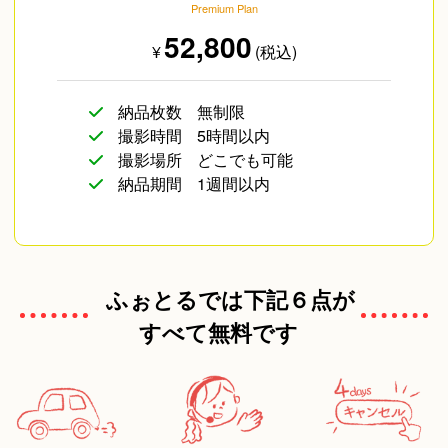
Premium Plan
物撮り(小物/食べ物/
海外のお客様
52,800
¥
(税込)
ファッション)
納品枚数
無制限
撮影時間
5時間以内
撮影場所
どこでも可能
納品期間
1週間以内
その他
ふぉとるでは下記６点が
すべて無料です