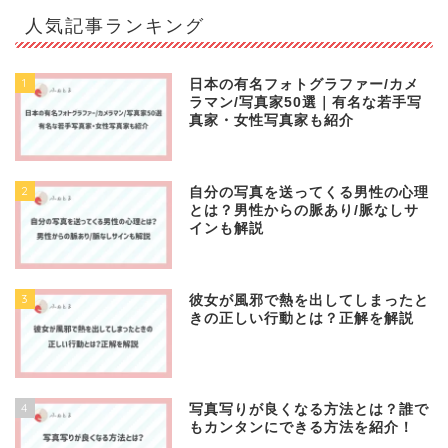
人気記事ランキング
1
日本の有名フォトグラファー/カメ
ラマン/写真家50選｜有名な若手写
真家・女性写真家も紹介
2
自分の写真を送ってくる男性の心理
とは？男性からの脈あり/脈なしサ
インも解説
3
彼女が風邪で熱を出してしまったと
きの正しい行動とは？正解を解説
4
写真写りが良くなる方法とは？誰で
もカンタンにできる方法を紹介！