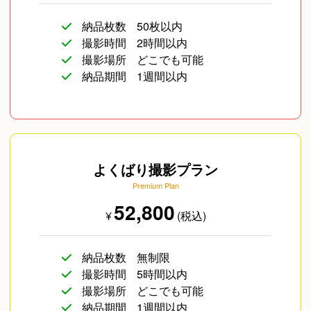
納品枚数
50枚以内
撮影時間
2時間以内
企業向け写真
物撮り(小物/食べ物/
成人式(前撮り/後撮
撮影場所
どこでも可能
ファッション)
り/当日撮り)
納品期間
1週間以内
よくばり撮影プラン
Premium Plan
52,800
¥
(税込)
納品枚数
無制限
撮影時間
5時間以内
撮影場所
どこでも可能
納品期間
1週間以内