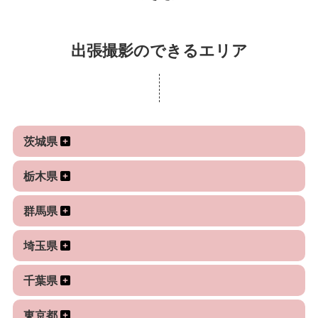
における「今」を撮影される際はお気軽に御連絡く
画等の動画撮影、構成、編集も行っています。
ださい。
動画クリエイターマッチングサービス「むびる」さ
出張撮影のできるエリア
んでもシルバークリエイターとして活動していま
す。
写真撮影と動画撮影両方対応可能です。
茨城県
栃木県
群馬県
埼玉県
千葉県
東京都