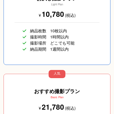
Light Plan
10,780
¥
(税込)
友達
長寿／還暦
SNS用
納品枚数
10枚以内
撮影時間
1時間以内
撮影場所
どこでも可能
納品期間
1週間以内
人気
ペットフォト
イベント/ライブ
コスプレ写真
おすすめ撮影プラン
Basic Plan
21,780
¥
(税込)