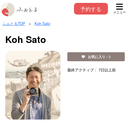
予約する
メニュー
ふぉとるTOP
>
Koh Sato
Koh Sato
お気に入り：
0
最終アクティブ：
7日以上前