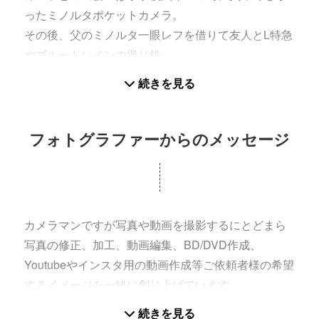
ったミノルタポケットカメラ。
その後、父のミノルタ一眼レフを借りて友人とL特急
やブルートレインの撮り鉄。
2000年、FUJI finepix 1700Z でデジタルデビュー。
続きを見る
使用したデジタルカメラはF401、F11、S6000fd、
F100fd、α7DIGITAL、α350、Q7。
現在、SONY α99，α57，LumixGX7mkⅡを中心に
フォトグラファーからのメッセージ
稼働中。
写真好きでもありカメラ好きでもあります。
好きな花や生き物、風景などの自然写真を撮る一
カメラマンですが写真や動画を撮影するにとどまら
方、プロフィール写真やアー写、モデルさんの宣材
写真の修正、加工、動画編集、BD/DVD作成、
写真、ご家族の晴れの日イベント写真､お料理教室、
Youtubeやインスタ用の動画作成等ご依頼者様の希望
商品や製作物等のご依頼により撮影しています。
するイメージを一緒に創り上げています。
またご家族の写真や動画撮影も行っています。人生
続きを見る
2016年より一眼カメラでの音楽ライブ、PV、講習動