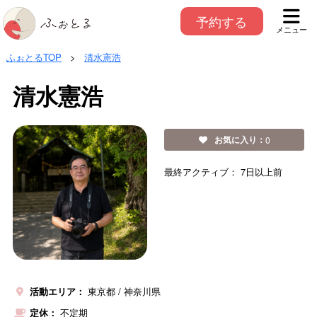
予約する
メニュー
ふぉとるTOP
>
清水憲浩
清水憲浩
お気に入り：
0
最終アクティブ：
7日以上前
活動エリア：
東京都
神奈川県
定休：
不定期