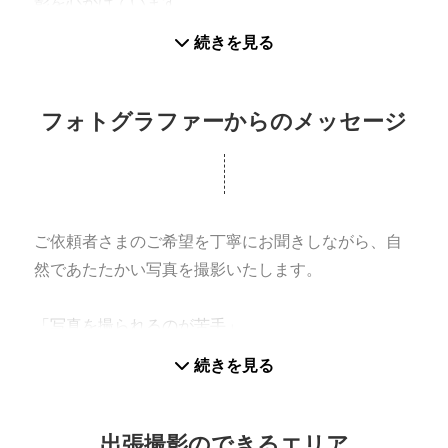
影を心がけています。
ご家族の記念写真、日常のスナップ、プロフィール
続きを見る
写真、七五三やお宮参りなど、かしこまりすぎない
温かい写真をお届けします。
フォトグラファーからのメッセージ
撮影が苦手な方や、お子さま連れの方にも安心して
いただけるよう、ゆっくり会話をしながら進めま
す。
写真を見返したときに、その日の空気や気持ちまで
ご依頼者さまのご希望を丁寧にお聞きしながら、自
思い出せるような一枚を目指しています。
然であたたかい写真を撮影いたします。
どうぞよろしくお願いいたします。
「写真を撮られるのが苦手」
「子どもがじっとしていられるか心配」
続きを見る
「どんな場所で撮ればよいかわからない」
という方も、お気軽にご相談ください。
出張撮影のできるエリア