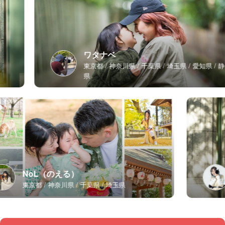
ワタナベ
東京都
神奈川県
千葉県
埼玉県
愛知県
静岡
県
NoL（のえる）
東京都
神奈川県
千葉県
埼玉県