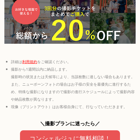
詳細は
利用規約
をご確認ください。
撮影から1週間以内に納品します。
撮影時の状況または天候等により、当該枚数に達しない場合もあります。
また、ニューボーンフォトの場合はお子様の安全を最優先に進行するた
め、特殊な撮影になりますので撮影の進行スケジュールによって撮影内容
や納品枚数が異なります。
現像（プリントアウト）はお客様自身にて、行なっていただきます。
＼撮影プランに迷ったら／
コンシェルジュに無料相談！