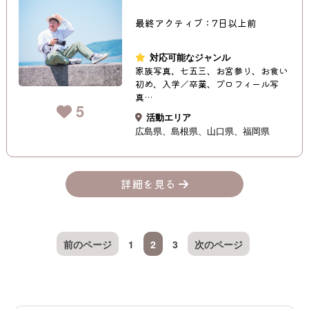
最終アクティブ：7日以上前
対応可能なジャンル
家族写真、七五三、お宮参り、お食い
初め、入学／卒業、プロフィール写
真…
5
活動エリア
広島県
島根県
山口県
福岡県
詳細を見る
前のページ
1
2
3
次のページ