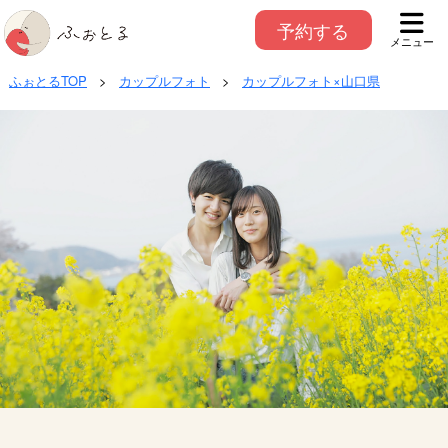
予約する
メニュー
ふぉとるTOP
>
カップルフォト
>
カップルフォト×山口県