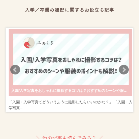
入学／卒業の撮影に関するお役立ち記事
後撮りがおすすめ！
入園/入学写真をおしゃれに撮影するコツは？おすすめのシーンや服装のポイントも解説！
式
「入園・入学写真てどういうふうに撮影したらいいのかな？」 「入園・入
学写真…
＼ 他の記事も読んでみる？ ／