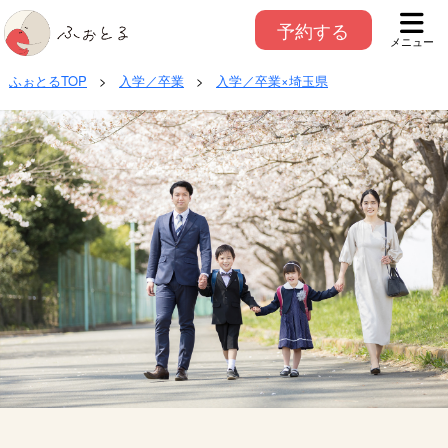
予約する
メニュー
ふぉとるTOP
>
入学／卒業
>
入学／卒業×埼玉県