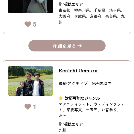
活動エリア
東京都
神奈川県
千葉県
埼玉県
大阪府
兵庫県
京都府
奈良県
九
州
5
詳細を見る
Kenichi Uemura
最終アクティブ：9時間以内
対応可能なジャンル
マタニティフォト、ウェディングフォ
1
ト、家族写真、七五三、お宮参り、
お…
活動エリア
九州