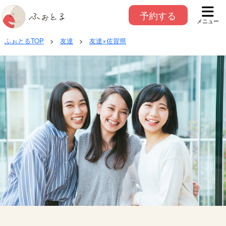
予約する
メニュー
ふぉとるTOP
>
友達
>
友達×佐賀県