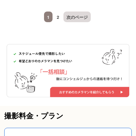
1
2
次のページ
撮影料金・プラン