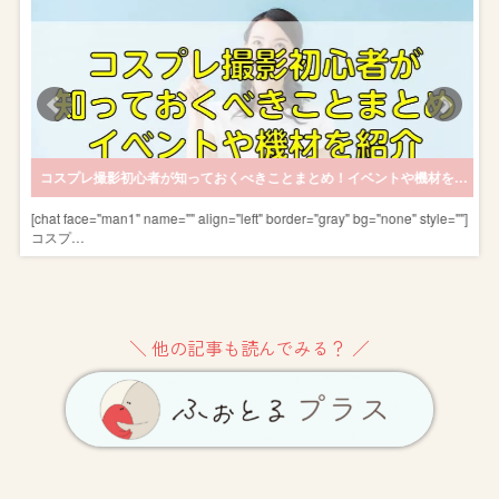
場合の費用とは？
コスプレ撮影初心者が知っておくべきことまとめ！イベントや機材を紹介
]
[chat face="man1" name="" align="left" border="gray" bg="none" style=""]
コスプ…
＼ 他の記事も読んでみる？ ／