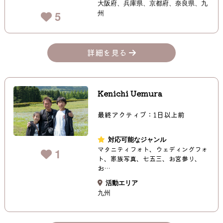
大阪府
兵庫県
京都府
奈良県
九
州
5
詳細を見る
Kenichi Uemura
最終アクティブ：1日以上前
対応可能なジャンル
マタニティフォト、ウェディングフォ
1
ト、家族写真、七五三、お宮参り、
お…
活動エリア
九州