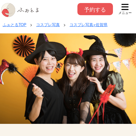
予約する
メニュー
ふぉとるTOP
>
コスプレ写真
>
コスプレ写真×佐賀県