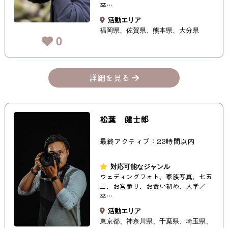
卒…
活動エリア
福岡県
佐賀県
熊本県
大分県
0
詳細を見る
松葉 健士郎
最終アクティブ：23時間以内
対応可能なジャンル
ウェディングフォト、家族写真、七五
三、お宮参り、お食い初め、入学／
卒…
活動エリア
東京都
神奈川県
千葉県
埼玉県