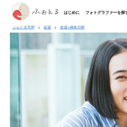
はじめに
フォトグラファーを探
ふぉとるTOP
>
友達
>
友達×神奈川県