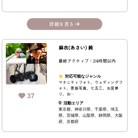
詳細を見る
麻衣(あさい) 純
最終アクティブ：24時間以内
対応可能なジャンル
マタニティフォト、ウェディングフ
ォト、家族写真、七五三、お宮参
37
り、お…
活動エリア
東京都
神奈川県
千葉県
埼玉
県
茨城県
山梨県
静岡県
大阪
府
京都府