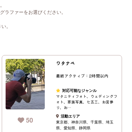
。
グラファーをお選びください。
さい。
ワタナベ
最終アクティブ：2時間以内
対応可能なジャンル
マタニティフォト、ウェディングフ
ォト、家族写真、七五三、お宮参
り、お…
活動エリア
50
東京都
神奈川県
千葉県
埼玉
県
愛知県
静岡県