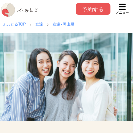
予約する
メニュー
ふぉとるTOP
>
友達
>
友達×岡山県