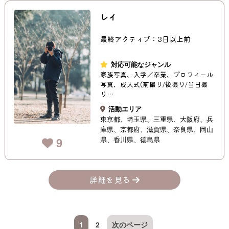
レイ
最終アクティブ：3日以上前
対応可能なジャンル
家族写真、入学／卒業、プロフィール
写真、成人式(前撮り/後撮り/当日撮
り…
活動エリア
東京都
埼玉県
三重県
大阪府
兵
庫県
京都府
滋賀県
奈良県
岡山
県
香川県
徳島県
9
詳細を見る
1
2
次のページ