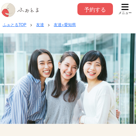
予約する
メニュー
ふぉとるTOP
>
友達
>
友達×愛知県