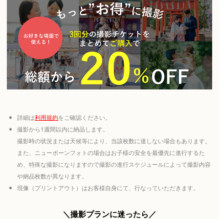
詳細は
利用規約
をご確認ください。
撮影から1週間以内に納品します。
撮影時の状況または天候等により、当該枚数に達しない場合もあります。
また、ニューボーンフォトの場合はお子様の安全を最優先に進行するた
め、特殊な撮影になりますので撮影の進行スケジュールによって撮影内容
や納品枚数が異なります。
現像（プリントアウト）はお客様自身にて、行なっていただきます。
＼撮影プランに迷ったら／