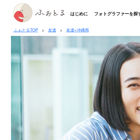
はじめに
フォトグラファーを探
ふぉとるTOP
>
友達
>
友達×沖縄県