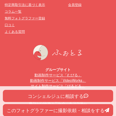
特定商取引法に基づく表示
会員登録
コラム一覧
無料フォトグラファー登録
口コミ
よくある質問
グループサイト
動画制作サービス「むびる」
動画制作サービス「VideoWorks」
サイト制作サービス「びるどる」
動画編集スクール「むびるスクール」
コンシェルジュに相談する
Webデザインスクール「びるどるスクール」
暮らしの出張サービス「まっちる」
このフォトグラファーに撮影依頼・相談をする
All Rights Reserved | ふぉとる