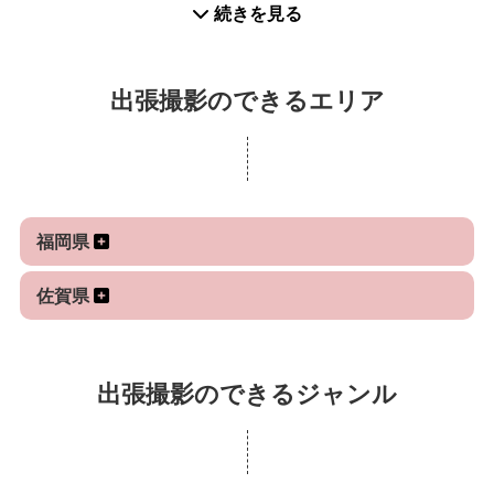
続きを見る
ール撮影
す。当日は楽しい雰囲気を作りながら進めていきま
を得意にしております。
すのでご安心ください。
出張撮影のできるエリア
《撮影スタイル》
撮影データの納品は撮影日の翌日から1週間以内に行
・自然な表情や感情を引き出すこと。
っております。迅速な対応を心がけています。
・笑顔や幸せな瞬間を捉えるだけでなく、その人ら
お渡しする写真は、Adobe Photoshop
しさや家族らしさを写真に映し出すこと。
Lightroom/Photoshopを使用して１枚１枚丁寧にレタ
・撮影中はリラックスした雰囲気を作り、自然体で
福岡県
ッチし納品させていただきます。
いられるように心掛けています。
※色味の変更やトリミングなど修正が必要な場合は、
佐賀県
ご相談いただけます。
《撮影機材》
・カメラボディー：Nikon Z7Ⅱ/Z6Ⅲ（2台体制でシ
撮影の経緯や思いなど、細かな情報でも構いません
ャッターチャンスを逃さないようにしています）
出張撮影のできるジャンル
ので、できるだけ詳しくお教えいただけると嬉しい
・レンズ：AF-S NIKKOR 14-24mm f/2.8G ED
です。
AF-S NIKKOR 24-70mm f/2.8E ED VR
また、撮影許可が必要な場所がある場合は、お客様
AF-S NIKKOR 70-200mm f/2.8E FL ED
ご自身で許可取りをお願いしておりますが、ご不明