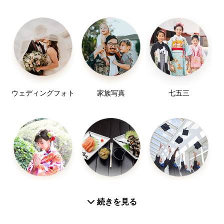
VR
点やわからないことがあれば遠慮なくご相談くださ
AF-S NIKKOR 85mm f/1.8G
い。
AF-S NIKKOR 50mm f/1.8G
NIKKOR Z 85mm f/1.2s
どんなことでも、お気軽にお問い合わせくださいま
NIKKOR Z 70-200mm f/2.8VR S
せ。
NIKKOR Z 50mm f/1.8 S
よろしくお願いいたします！
（※Nikonの大三元と呼ばれる高性能なレ
ウェディングフォト
家族写真
七五三
ンズを使用しております）
・クリップオンストロボ：GODOX V1Pro /X3（ワイ
ヤレストリガー）
・現像ソフト：Adobe photoshop Light Room
Classic、Adobe photoshop
お宮参り
お食い初め
入学／卒業
続きを見る