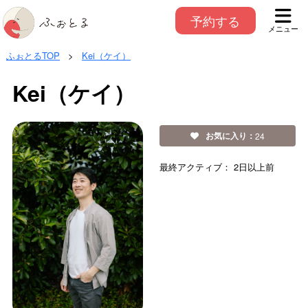
予約する
メニュー
ふぉとるTOP
>
Kei（ケイ）
Kei（ケイ）
お気に入り：
24
最終アクティブ：
2日以上前