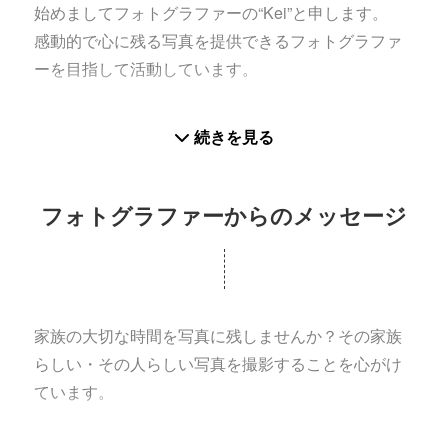
始めましてフォトグラファーの“Kei”と申します。
感動的で心に残る写真を提供できるフォトグラファ
ーを目指して活動しています。
《撮影エリア・住んでいる場所》
続きを見る
福岡県を中心に出張撮影しております。
《経験について》
フォトグラファーからのメッセージ
一眼レフ写真歴は約25年。
世界第２位のウェディングフォトグラファー原田祐
紀氏の写真教室受講
家族の大切な時間を写真に残しませんか？その家族
《撮影シーン》
らしい・その人らしい写真を撮影することを心がけ
・お宮参り、七五三、家族写真、餅踏み、入学・入
ています。
園、お誕生日など、家族でのイベント撮影
・企業様向けのホームページ用写真や個人プロフィ
当日までに打合せをしっかりとさせていただきま