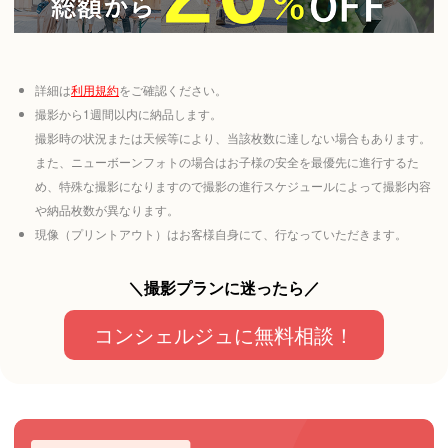
詳細は
利用規約
をご確認ください。
撮影から1週間以内に納品します。
撮影時の状況または天候等により、当該枚数に達しない場合もあります。
また、ニューボーンフォトの場合はお子様の安全を最優先に進行するた
め、特殊な撮影になりますので撮影の進行スケジュールによって撮影内容
や納品枚数が異なります。
現像（プリントアウト）はお客様自身にて、行なっていただきます。
＼撮影プランに迷ったら／
コンシェルジュに無料相談！