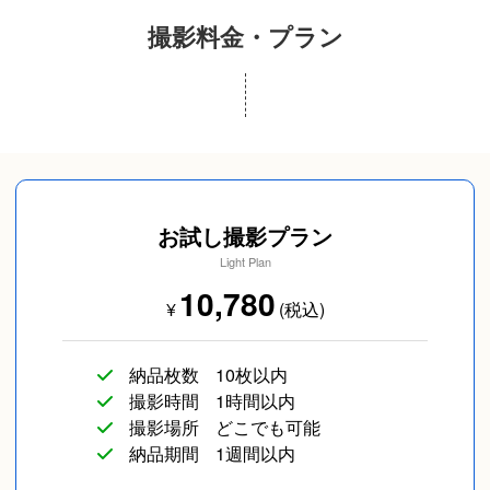
撮影料金・プラン
プロフィール写真
成人式(前撮り/後撮
スナップ写真
り/当日撮り)
お試し撮影プラン
Light Plan
10,780
¥
(税込)
納品枚数
10枚以内
カップルフォト
友達
長寿／還暦
撮影時間
1時間以内
撮影場所
どこでも可能
納品期間
1週間以内