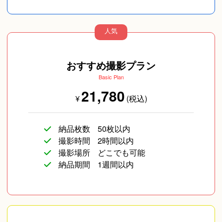
人気
SNS用
ペットフォト
旅行
おすすめ撮影プラン
Basic Plan
21,780
¥
(税込)
納品枚数
50枚以内
撮影時間
2時間以内
撮影場所
どこでも可能
イベント/ライブ
コスプレ写真
企業向け写真
納品期間
1週間以内
遺影写真